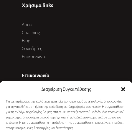
Χρήσιμα links
About
Coaching
Blog
Συνεδρίες
Επικοινωνία
Επικοινωνία
Διαχείριση Συγκατάθεσης
Ακαδημίας 78, 10678 Αθήνα
Για να παρέχουμε την καλύτερη εμπειρία, χρησιμοποιούμε τεχνολογίες όπως cookies
+30 6977 281 886
για την αποθήκευση ή/και την πρόσβαση σε πληροφορίες συσκευών. Η συγκατάθεση
info@gkarapati.gr
για τις εν λόγω τεχνολογίες θα μας επιτρέψει να επεξεργαστούμε δεδομένα προσωπικού
χαρακτήρα, όπως συμπεριφορά περιήγησης ή μοναδικά αναγνωριστικά σε αυτόν τον
ιστότοπο. Η μη συγκατάθεση ή η ανάκληση της συγκατάθεσης, μπορεί να επηρεάσει
αρνητικά ορισμένες λειτουργίες και δυνατότητες.
NEWSLETTER SUBSCRIBE