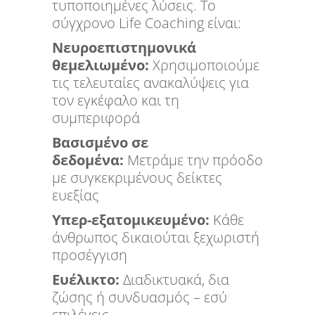
τυποποιημένες λύσεις. Το
σύγχρονο Life Coaching είναι:
Νευροεπιστημονικά
θεμελιωμένο:
Χρησιμοποιούμε
τις τελευταίες ανακαλύψεις για
τον εγκέφαλο και τη
συμπεριφορά
Βασισμένο σε
δεδομένα:
Μετράμε την πρόοδο
με συγκεκριμένους δείκτες
ευεξίας
Υπερ-εξατομικευμένο:
Κάθε
άνθρωπος δικαιούται ξεχωριστή
προσέγγιση
Ευέλικτο:
Διαδικτυακά, δια
ζώσης ή συνδυασμός – εσύ
επιλέγεις