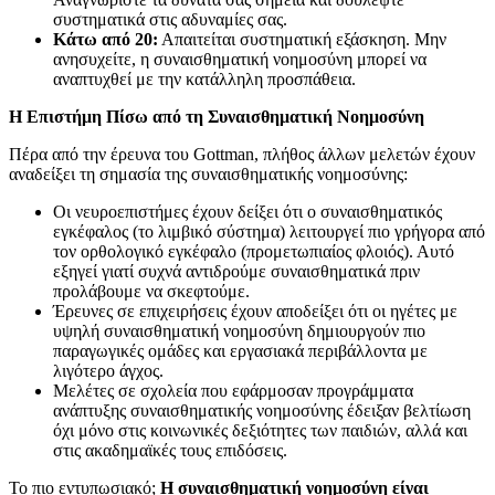
συστηματικά στις αδυναμίες σας.
Κάτω από 20:
Απαιτείται συστηματική εξάσκηση. Μην
ανησυχείτε, η συναισθηματική νοημοσύνη μπορεί να
αναπτυχθεί με την κατάλληλη προσπάθεια.
Η Επιστήμη Πίσω από τη Συναισθηματική Νοημοσύνη
Πέρα από την έρευνα του Gottman, πλήθος άλλων μελετών έχουν
αναδείξει τη σημασία της συναισθηματικής νοημοσύνης:
Οι νευροεπιστήμες έχουν δείξει ότι ο συναισθηματικός
εγκέφαλος (το λιμβικό σύστημα) λειτουργεί πιο γρήγορα από
τον ορθολογικό εγκέφαλο (προμετωπιαίος φλοιός). Αυτό
εξηγεί γιατί συχνά αντιδρούμε συναισθηματικά πριν
προλάβουμε να σκεφτούμε.
Έρευνες σε επιχειρήσεις έχουν αποδείξει ότι οι ηγέτες με
υψηλή συναισθηματική νοημοσύνη δημιουργούν πιο
παραγωγικές ομάδες και εργασιακά περιβάλλοντα με
λιγότερο άγχος.
Μελέτες σε σχολεία που εφάρμοσαν προγράμματα
ανάπτυξης συναισθηματικής νοημοσύνης έδειξαν βελτίωση
όχι μόνο στις κοινωνικές δεξιότητες των παιδιών, αλλά και
στις ακαδημαϊκές τους επιδόσεις.
Το πιο εντυπωσιακό;
Η συναισθηματική νοημοσύνη είναι