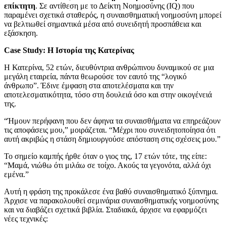
επίκτητη
. Σε αντίθεση με το Δείκτη Νοημοσύνης (IQ) που
παραμένει σχετικά σταθερός, η συναισθηματική νοημοσύνη μπορεί
να βελτιωθεί σημαντικά μέσα από συνειδητή προσπάθεια και
εξάσκηση.
Case Study: Η Ιστορία της Κατερίνας
Η Κατερίνα, 52 ετών, διευθύντρια ανθρώπινου δυναμικού σε μια
μεγάλη εταιρεία, πάντα θεωρούσε τον εαυτό της “λογικό
άνθρωπο”. Έδινε έμφαση στα αποτελέσματα και την
αποτελεσματικότητα, τόσο στη δουλειά όσο και στην οικογένειά
της.
“Ήμουν περήφανη που δεν άφηνα τα συναισθήματα να επηρεάζουν
τις αποφάσεις μου,” μοιράζεται. “Μέχρι που συνειδητοποίησα ότι
αυτή ακριβώς η στάση δημιουργούσε απόσταση στις σχέσεις μου.”
Το σημείο καμπής ήρθε όταν ο γιος της, 17 ετών τότε, της είπε:
“Μαμά, νιώθω ότι μιλάω σε τοίχο. Ακούς τα γεγονότα, αλλά όχι
εμένα.”
Αυτή η φράση της προκάλεσε ένα βαθύ συναισθηματικό ξύπνημα.
Άρχισε να παρακολουθεί σεμινάρια συναισθηματικής νοημοσύνης
και να διαβάζει σχετικά βιβλία. Σταδιακά, άρχισε να εφαρμόζει
νέες τεχνικές: