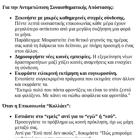
Για την Αντιμετώπιση Συναισθηματικής Απόστασης:
Ξεκινήστε με μικρές καθημερινές στιγμές σύνδεσης.
Πέντε λεπτά ουσιαστικής επικοινωνίας κάθε μέρα έχουν
μεγαλύτερο αντίκτυπο από μια μεγάλη συζήτηση μια φορά
το μήνα.
Παράδειγμα: Μοιραστείτε ένα θετικό γεγονός της ημέρας
σας κατά τη διάρκεια του δείπνου, με πλήρη προσοχή ο ένας
στον άλλον.
Δημιουργήστε νέες κοινές εμπειρίες.
Η εξερεύνηση νέων
δραστηριοτήτων μαζί χτίζει κοινές αναμνήσεις και ενισχύει
τη σύνδεση.
Εκφράστε ειλικρινή εκτίμηση και ευγνωμοσύνη.
Εντοπίστε συγκεκριμένα πράγματα που εκτιμάτε στον άλλον
και εκφράστε τα.
“Εκτιμώ πολύ που πάντα φροντίζεις να είναι το σπίτι ζεστό
και φιλόξενο. Με κάνει να νιώθω ασφάλεια και φροντίδα.”
Όταν η Επικοινωνία “Κολλάει”:
Εστιάστε στο “εμείς” αντί για το “εγώ” ή “εσύ”.
Προσεγγίστε το πρόβλημα ως κοινή πρόκληση, όχι ως μάχη
μεταξύ σας.
Αντί για “Εσύ ποτέ δεν ακούς”, δοκιμάστε “Πώς μπορούμε