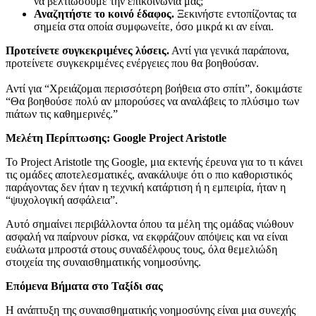
να βελτιώσουμε την επικοινωνία μας;”
Αναζητήστε το κοινό έδαφος.
Ξεκινήστε εντοπίζοντας τα
σημεία στα οποία συμφωνείτε, όσο μικρά κι αν είναι.
Προτείνετε συγκεκριμένες λύσεις.
Αντί για γενικά παράπονα,
προτείνετε συγκεκριμένες ενέργειες που θα βοηθούσαν.
Αντί για “Χρειάζομαι περισσότερη βοήθεια στο σπίτι”, δοκιμάστε
“Θα βοηθούσε πολύ αν μπορούσες να αναλάβεις το πλύσιμο των
πιάτων τις καθημερινές.”
Μελέτη Περίπτωσης: Google Project Aristotle
Το Project Aristotle της Google, μια εκτενής έρευνα για το τι κάνει
τις ομάδες αποτελεσματικές, ανακάλυψε ότι ο πιο καθοριστικός
παράγοντας δεν ήταν η τεχνική κατάρτιση ή η εμπειρία, ήταν η
“ψυχολογική ασφάλεια”.
Αυτό σημαίνει περιβάλλοντα όπου τα μέλη της ομάδας νιώθουν
ασφαλή να παίρνουν ρίσκα, να εκφράζουν απόψεις και να είναι
ευάλωτα μπροστά στους συναδέλφους τους, όλα θεμελιώδη
στοιχεία της συναισθηματικής νοημοσύνης.
Επόμενα Βήματα στο Ταξίδι σας
Η ανάπτυξη της συναισθηματικής νοημοσύνης είναι μια συνεχής