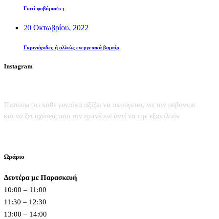
Γιατί φοβόμαστε;
20 Οκτωβρίου, 2022
Γκρινιάριδες ή αλλιώς ενεργειακά βαμπίρ
Instagram
Πιστεύω ότι κάθε γυναίκα αξίζει να ακούγεται, να την σέβονται
και να ζει σχέσεις που την εμπνέουν αντί να την εξαντλούν
Ωράριο
Δευτέρα με Παρασκευή
10:00 – 11:00
11:30 – 12:30
13:00 – 14:00