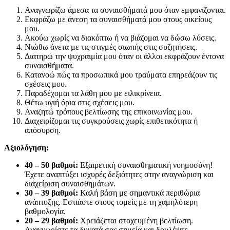
Αναγνωρίζω άμεσα τα συναισθήματά μου όταν εμφανίζονται.
Εκφράζω με άνεση τα συναισθήματά μου στους οικείους
μου.
Ακούω χωρίς να διακόπτω ή να βιάζομαι να δώσω λύσεις.
Νιώθω άνετα με τις στιγμές σιωπής στις συζητήσεις.
Διατηρώ την ψυχραιμία μου όταν οι άλλοι εκφράζουν έντονα
συναισθήματα.
Κατανοώ πώς τα προσωπικά μου τραύματα επηρεάζουν τις
σχέσεις μου.
Παραδέχομαι τα λάθη μου με ειλικρίνεια.
Θέτω υγιή όρια στις σχέσεις μου.
Αναζητώ τρόπους βελτίωσης της επικοινωνίας μου.
Διαχειρίζομαι τις συγκρούσεις χωρίς επιθετικότητα ή
απόσυρση.
Αξιολόγηση:
40 – 50 βαθμοί:
Εξαιρετική συναισθηματική νοημοσύνη!
Έχετε αναπτύξει ισχυρές δεξιότητες στην αναγνώριση και
διαχείριση συναισθημάτων.
30 – 39 βαθμοί:
Καλή βάση με σημαντικά περιθώρια
ανάπτυξης. Εστιάστε στους τομείς με τη χαμηλότερη
βαθμολογία.
20 – 29 βαθμοί:
Χρειάζεται στοχευμένη βελτίωση.
Αναγνωρίστε τα δυνατά σας σημεία και δουλέψτε