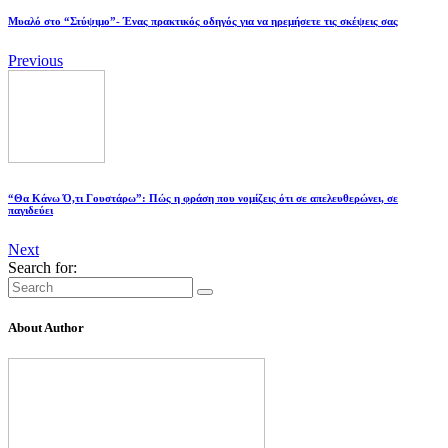
Μυαλό στο “Στύψιμο”- Ένας πρακτικός οδηγός για να ηρεμήσετε τις σκέψεις σας
Previous
“Θα Κάνω Ό,τι Γουστάρω”: Πώς η φράση που νομίζεις ότι σε απελευθερώνει, σε
παγιδεύει
Next
Search for:
About Author