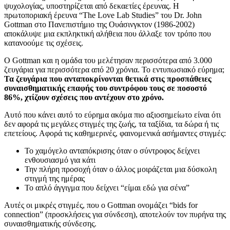
ψυχολογίας, υποστηρίζεται από δεκαετίες έρευνας. Η
πρωτοποριακή έρευνα “The Love Lab Studies” του Dr. John
Gottman στο Πανεπιστήμιο της Ουάσινγκτον (1986-2002)
αποκάλυψε μια εκπληκτική αλήθεια που άλλαξε τον τρόπο που
κατανοούμε τις σχέσεις.
Ο Gottman και η ομάδα του μελέτησαν περισσότερα από 3.000
ζευγάρια για περισσότερα από 20 χρόνια. Το εντυπωσιακό εύρημα;
Τα ζευγάρια που ανταποκρίνονται θετικά στις προσπάθειες
συναισθηματικής επαφής του συντρόφου τους σε ποσοστό
86%, χτίζουν σχέσεις που αντέχουν στο χρόνο.
Αυτό που κάνει αυτό το εύρημα ακόμα πιο αξιοσημείωτο είναι ότι
δεν αφορά τις μεγάλες στιγμές της ζωής, τα ταξίδια, τα δώρα ή τις
επετείους. Αφορά τις καθημερινές, φαινομενικά ασήμαντες στιγμές:
Το χαμόγελο ανταπόκρισης όταν ο σύντροφος δείχνει
ενθουσιασμό για κάτι
Την πλήρη προσοχή όταν ο άλλος μοιράζεται μια δύσκολη
στιγμή της ημέρας
Το απλό άγγιγμα που δείχνει “είμαι εδώ για σένα”
Αυτές οι μικρές στιγμές, που ο Gottman ονομάζει “bids for
connection” (προσκλήσεις για σύνδεση), αποτελούν τον πυρήνα της
συναισθηματικής σύνδεσης.