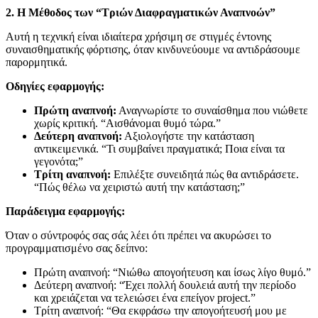
2. Η Μέθοδος των “Τριών Διαφραγματικών Αναπνοών”
Αυτή η τεχνική είναι ιδιαίτερα χρήσιμη σε στιγμές έντονης
συναισθηματικής φόρτισης, όταν κινδυνεύουμε να αντιδράσουμε
παρορμητικά.
Οδηγίες εφαρμογής:
Πρώτη αναπνοή:
Αναγνωρίστε το συναίσθημα που νιώθετε
χωρίς κριτική. “Αισθάνομαι θυμό τώρα.”
Δεύτερη αναπνοή:
Αξιολογήστε την κατάσταση
αντικειμενικά. “Τι συμβαίνει πραγματικά; Ποια είναι τα
γεγονότα;”
Τρίτη αναπνοή:
Επιλέξτε συνειδητά πώς θα αντιδράσετε.
“Πώς θέλω να χειριστώ αυτή την κατάσταση;”
Παράδειγμα εφαρμογής:
Όταν ο σύντροφός σας σάς λέει ότι πρέπει να ακυρώσει το
προγραμματισμένο σας δείπνο:
Πρώτη αναπνοή: “Νιώθω απογοήτευση και ίσως λίγο θυμό.”
Δεύτερη αναπνοή: “Έχει πολλή δουλειά αυτή την περίοδο
και χρειάζεται να τελειώσει ένα επείγον project.”
Τρίτη αναπνοή: “Θα εκφράσω την απογοήτευσή μου με