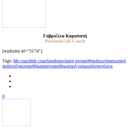
Γαβριέλλα Καραπατή
Personal Life Coach
[wpforms id=”3174″]
Tags:
life coach
life coaching
διαχείριση συναισθημάτων
προσωπική
ανάπτυξη
συναισθήματα
συναισθηματική νοημοσύνη
σχέσεις
0