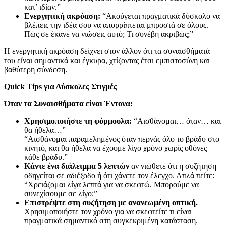
κατ’ ιδίαν.”
Ενεργητική ακρόαση:
“Ακούγεται πραγματικά δύσκολο να
βλέπεις την ιδέα σου να απορρίπτεται μπροστά σε όλους.
Πώς σε έκανε να νιώσεις αυτό; Τι συνέβη ακριβώς;”
Η ενεργητική ακρόαση δείχνει στον άλλον ότι τα συναισθήματά
του είναι σημαντικά και έγκυρα, χτίζοντας έτσι εμπιστοσύνη και
βαθύτερη σύνδεση.
Quick Tips για Δύσκολες Στιγμές
Όταν τα Συναισθήματα είναι Έντονα:
Χρησιμοποιήστε τη φόρμουλα:
“Αισθάνομαι… όταν… και
θα ήθελα…”
“Αισθάνομαι παραμελημένος όταν περνάς όλο το βράδυ στο
κινητό, και θα ήθελα να έχουμε λίγο χρόνο χωρίς οθόνες
κάθε βράδυ.”
Κάντε ένα διάλειμμα 5 λεπτών
αν νιώθετε ότι η συζήτηση
οδηγείται σε αδιέξοδο ή ότι χάνετε τον έλεγχο. Απλά πείτε:
“Χρειάζομαι λίγα λεπτά για να σκεφτώ. Μπορούμε να
συνεχίσουμε σε λίγο;”
Επιστρέψτε στη συζήτηση με ανανεωμένη οπτική.
Χρησιμοποιήστε τον χρόνο για να σκεφτείτε τι είναι
πραγματικά σημαντικό στη συγκεκριμένη κατάσταση.