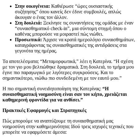
Στην οικογένεια:
Καθιέρωσε “ώρες ουσιαστικής
συζήτησης” όπου κανείς δεν έδινε συμβουλές, απλώς
άκουγαν ο ένας τον άλλον.
Στη δουλειά:
Ξεκίνησε τις συναντήσεις της ομάδας με έναν
“συναισθηματικό check-in”, μια σύντομη στιγμή όπου ο
καθένας μπορούσε να μοιραστεί πώς νιώθει.
Προσωπικά:
Άρχισε να κρατά ημερολόγιο συναισθημάτων,
καταγράφοντας τις συναισθηματικές της αντιδράσεις στα
γεγονότα της ημέρας.
Τα αποτελέσματα; “Μεταμορφωτικά,” λέει η Κατερίνα. “Η σχέση
με τον γιο μου βελτιώθηκε δραματικά. Στη δουλειά, το τμήμα μου
έγινε πιο παραγωγικό με λιγότερες συγκρούσεις. Και το
σημαντικότερο, νιώθω πιο συνδεδεμένη με τον εαυτό μου.”
Η πιο σημαντική συνειδητοποίηση της Κατερίνας:
“Η
συναισθηματική νοημοσύνη είναι σαν τον κήπο, χρειάζεται
καθημερινή φροντίδα για να ανθίσει.”
Πρακτικές Εφαρμογές και Στρατηγικές
Πώς μπορούμε να αναπτύξουμε τη συναισθηματική μας
νοημοσύνη στην καθημερινότητα; Ιδού τρεις ισχυρές τεχνικές που
μπορείτε να εφαρμόσετε άμεσα: