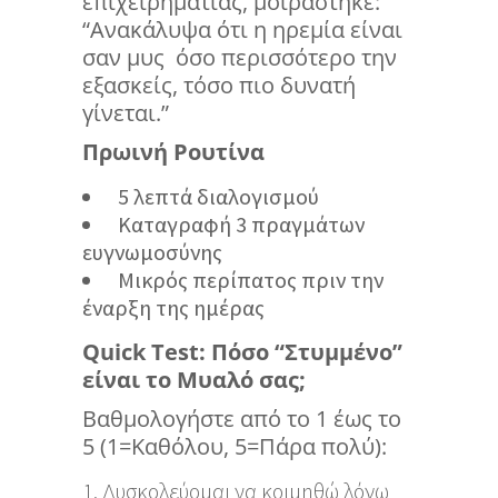
επιχειρηματίας, μοιράστηκε:
“Ανακάλυψα ότι η ηρεμία είναι
σαν μυς όσο περισσότερο την
εξασκείς, τόσο πιο δυνατή
γίνεται.”
Πρωινή Ρουτίνα
5 λεπτά διαλογισμού
Καταγραφή 3 πραγμάτων
ευγνωμοσύνης
Μικρός περίπατος πριν την
έναρξη της ημέρας
Quick Test: Πόσο “Στυμμένο”
είναι το Μυαλό σας;
Βαθμολογήστε από το 1 έως το
5 (1=Καθόλου, 5=Πάρα πολύ):
Δυσκολεύομαι να κοιμηθώ λόγω