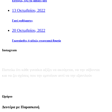
Ευτυχώς, έχω τις μαύρες μου
13 Οκτωβρίου, 2022
Γιατί φοβόμαστε;
20 Οκτωβρίου, 2022
Γκρινιάριδες ή αλλιώς ενεργειακά βαμπίρ
Instagram
Πιστεύω ότι κάθε γυναίκα αξίζει να ακούγεται, να την σέβονται
και να ζει σχέσεις που την εμπνέουν αντί να την εξαντλούν
Ωράριο
Δευτέρα με Παρασκευή