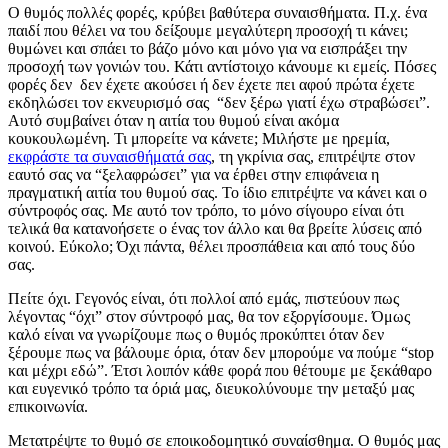
Ο θυμός πολλές φορές, κρύβει βαθύτερα συναισθήματα. Π.χ. ένα
παιδί που θέλει να του δείξουμε μεγαλύτερη προσοχή τι κάνει;
θυμώνει και σπάει το βάζο μόνο και μόνο για να εισπράξει την
προσοχή των γονιών του. Κάτι αντίστοιχο κάνουμε κι εμείς. Πόσες
φορές δεν δεν έχετε ακούσει ή δεν έχετε πει αφού πρώτα έχετε
εκδηλώσει τον εκνευρισμό σας “δεν ξέρω γιατί έχω στραβώσει”.
Αυτό συμβαίνει όταν η αιτία του θυμού είναι ακόμα
κουκουλωμένη. Τι μπορείτε να κάνετε; Μιλήστε με ηρεμία,
εκφράστε τα συναισθήματά σας
, τη γκρίνια σας, επιτρέψτε στον
εαυτό σας να “ξελαφρώσει” για να έρθει στην επιφάνεια η
πραγματική αιτία του θυμού σας. Το ίδιο επιτρέψτε να κάνει και ο
σύντροφός σας. Με αυτό τον τρόπο, το μόνο σίγουρο είναι ότι
τελικά θα κατανοήσετε ο ένας τον άλλο και θα βρείτε λύσεις από
κοινού. Εύκολο; Όχι πάντα, θέλει προσπάθεια και από τους δύο
σας.
Πείτε όχι. Γεγονός είναι, ότι πολλοί από εμάς, πιστεύουν πως
λέγοντας “όχι” στον σύντροφό μας, θα τον εξοργίσουμε. Όμως
καλό είναι να γνωρίζουμε πως ο θυμός προκύπτει όταν δεν
ξέρουμε πως να βάλουμε όρια, όταν δεν μπορούμε να πούμε “stop
και μέχρι εδώ”. Έτσι λοιπόν κάθε φορά που θέτουμε με ξεκάθαρο
και ευγενικό τρόπο τα όριά μας, διευκολύνουμε την μεταξύ μας
επικοινωνία.
Μετατρέψτε το θυμό σε εποικοδομητικό συναίσθημα. Ο θυμός μας