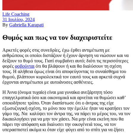
Life Coaching
31 Ιουλίου, 2024
By
Gabriella Karapati
Θυμός και πως να τον διαχειριστείτε
Αρκετές φορές στις συνεδρίες, έχω έρθει αντιμέτωπη με
ανθρώπους οι οποίοι διστάζουν ή έχουν άρνηση να νιώσουν και να
δείξουν το θυμό τους. Γιατί συμβαίνει αυτό; διότι τις περισσότερες
φορές
φοβούνται
ότι θα βλάψουν ή και θα διαλύσουν τη σχέση
τους. Η αλήθεια όμως είναι ότι αποφεύγοντας το συναίσθημα του
θυμού, βλάπτουν κυριολεκτικά τον εαυτό τους και αρκετά συχνά
έρχονται αντιμέτωποι με αυτοάνοσες ασθένειες.
Η Άννα (όνομα τυχαίο) είναι μια γυναίκα ανεξάρτητη τόσο
επαγγελματικά όσο και οικονομικά και αρνείται να θυμώσει καθ’
οποιοδήποτε τρόπο. Όταν διαπίστωσε ότι ο άντρας της είχε
εξωσυζυγική σχέση, το μόνο που την έμελλε ήταν να κρατήσει τον
γάμο της. Να καλύψει τον άντρα της, να πάρει το μέρος του, να τον
δικαιολογήσει για να μην τον χάσει. Να μην είναι εκείνη που θα
πάρει την απόφαση και διαλυσει την οικογένειά τους, να τον
υπερασπιστεί ακόμα κι όταν είχε φύγει από το σπίτι για να ζήσει