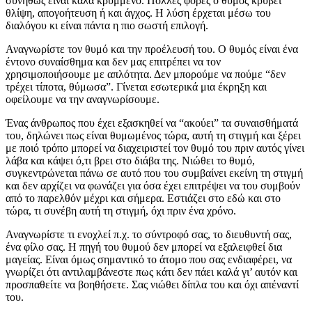
συνήθως είναι καλά κρυμμένο. Πολλές φορές ο θυμός κρύβει
θλίψη, απογοήτευση ή και άγχος. Η λύση έρχεται μέσω του
διαλόγου κι είναι πάντα η πιο σωστή επιλογή.
Αναγνωρίστε τον θυμό και την προέλευσή του. Ο θυμός είναι ένα
έντονο συναίσθημα και δεν μας επιτρέπει να τον
χρησιμοποιήσουμε με απλότητα. Δεν μπορούμε να πούμε “δεν
τρέχει τίποτα, θύμωσα”. Γίνεται εσωτερικά μια έκρηξη και
οφείλουμε να την αναγνωρίσουμε.
Ένας άνθρωπος που έχει εξασκηθεί να “ακούει” τα συναισθήματά
του, δηλώνει πως είναι θυμωμένος τώρα, αυτή τη στιγμή και ξέρει
με ποιό τρόπο μπορεί να διαχειριστεί τον θυμό του πριν αυτός γίνει
λάβα και κάψει ό,τι βρει στο διάβα της. Νιώθει το θυμό,
συγκεντρώνεται πάνω σε αυτό που του συμβαίνει εκείνη τη στιγμή
και δεν αρχίζει να φωνάζει για όσα έχει επιτρέψει να του συμβούν
από το παρελθόν μέχρι και σήμερα. Εστιάζει στο εδώ και στο
τώρα, τι συνέβη αυτή τη στιγμή, όχι πριν ένα χρόνο.
Αναγνωρίστε τι ενοχλεί π.χ. το σύντροφό σας, το διευθυντή σας,
ένα φίλο σας. Η πηγή του θυμού δεν μπορεί να εξαλειφθεί δια
μαγείας. Είναι όμως σημαντικό το άτομο που σας ενδιαφέρει, να
γνωρίζει ότι αντιλαμβάνεστε πως κάτι δεν πάει καλά γι’ αυτόν και
προσπαθείτε να βοηθήσετε. Σας νιώθει δίπλα του και όχι απέναντί
του.