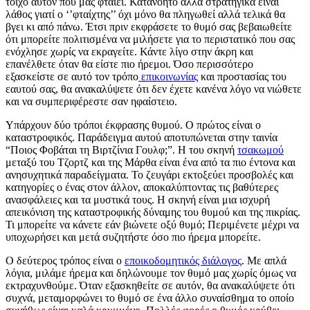
τοίχο αυτόν που μας φταίει. Κατανοητό αλλά στρατηγικά είναι
λάθος γιατί ο ‘’φταίχτης’’ όχι μόνο θα πληγωθεί αλλά τελικά θα
βγει κι από πάνω. Έτσι πριν εκφράσετε το θυμό σας βεβαιωθείτε
ότι μπορείτε πολιτισμένα να μιλήσετε για το περιστατικό που σας
ενόχλησε χωρίς να εκραγείτε. Κάντε λίγο στην άκρη και
επανέλθετε όταν θα είστε πιο ήρεμοι. Όσο περισσότερο
εξασκείστε σε αυτό τον τρόπο
επικοινωνίας
και προστασίας του
εαυτού σας, θα ανακαλύψετε ότι δεν έχετε κανένα λόγο να νιώθετε
και να συμπεριφέρεστε σαν ηφαίστειο.
Υπάρχουν δύο τρόποι έκφρασης θυμού. Ο πρώτος είναι ο
καταστροφικός. Παράδειγμα αυτού αποτυπώνεται στην ταινία
“Ποιος Φοβάται τη Βιρτζίνια Γουλφ;”. Η του σκηνή
τσακωμού
μεταξύ του Τζορτζ και της Μάρθα είναι ένα από τα πιο έντονα και
ανησυχητικά παραδείγματα. Το ζευγάρι εκτοξεύει προσβολές και
κατηγορίες ο ένας στον άλλον, αποκαλύπτοντας τις βαθύτερες
ανασφάλειες και τα μυστικά τους. Η σκηνή είναι μια ισχυρή
απεικόνιση της καταστροφικής δύναμης του θυμού και της πικρίας.
Τι μπορείτε να κάνετε εάν βιώνετε οξύ θυμό; Περιμένετε μέχρι να
υποχωρήσει και μετά συζητήστε όσο πιο ήρεμα μπορείτε.
Ο δεύτερος τρόπος είναι ο
εποικοδομητικός διάλογος
. Με απλά
λόγια, μιλάμε ήρεμα και δηλώνουμε τον θυμό μας χωρίς όμως να
εκτραχυνθούμε. Όταν εξασκηθείτε σε αυτόν, θα ανακαλύψετε ότι
συχνά, μεταμορφώνει το θυμό σε ένα άλλο συναίσθημα το οποίο