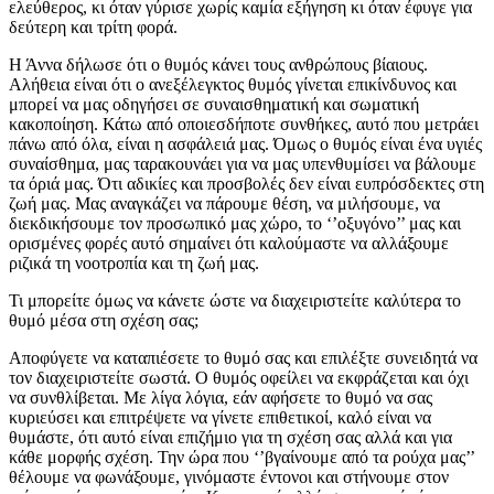
ελεύθερος, κι όταν γύρισε χωρίς καμία εξήγηση κι όταν έφυγε για
δεύτερη και τρίτη φορά.
Η Άννα δήλωσε ότι ο θυμός κάνει τους ανθρώπους βίαιους.
Αλήθεια είναι ότι ο ανεξέλεγκτος θυμός γίνεται επικίνδυνος και
μπορεί να μας οδηγήσει σε συναισθηματική και σωματική
κακοποίηση. Κάτω από οποιεσδήποτε συνθήκες, αυτό που μετράει
πάνω από όλα, είναι η ασφάλειά μας. Όμως ο θυμός είναι ένα υγιές
συναίσθημα, μας ταρακουνάει για να μας υπενθυμίσει να βάλουμε
τα όριά μας. Ότι αδικίες και προσβολές δεν είναι ευπρόσδεκτες στη
ζωή μας. Μας αναγκάζει να πάρουμε θέση, να μιλήσουμε, να
διεκδικήσουμε τον προσωπικό μας χώρο, το ‘’οξυγόνο’’ μας και
ορισμένες φορές αυτό σημαίνει ότι καλούμαστε να αλλάξουμε
ριζικά τη νοοτροπία και τη ζωή μας.
Τι μπορείτε όμως να κάνετε ώστε να διαχειριστείτε καλύτερα το
θυμό μέσα στη σχέση σας;
Αποφύγετε να καταπιέσετε το θυμό σας και επιλέξτε συνειδητά να
τον διαχειριστείτε σωστά. Ο θυμός οφείλει να εκφράζεται και όχι
να συνθλίβεται. Με λίγα λόγια, εάν αφήσετε το θυμό να σας
κυριεύσει και επιτρέψετε να γίνετε επιθετικοί, καλό είναι να
θυμάστε, ότι αυτό είναι επιζήμιο για τη σχέση σας αλλά και για
κάθε μορφής σχέση. Την ώρα που ‘’βγαίνουμε από τα ρούχα μας’’
θέλουμε να φωνάξουμε, γινόμαστε έντονοι και στήνουμε στον