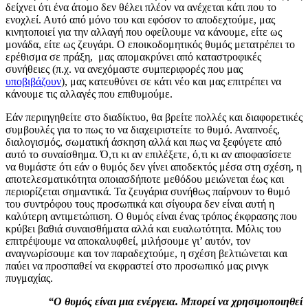
δείχνει ότι ένα άτομο δεν θέλει πλέον να ανέχεται κάτι που το
ενοχλεί. Αυτό από μόνο του και εφόσον το αποδεχτούμε, μας
κινητοποιεί για την αλλαγή που οφείλουμε να κάνουμε, είτε ως
μονάδα, είτε ως ζευγάρι. Ο εποικοδομητικός θυμός μετατρέπει το
ερέθισμα σε πράξη, μας απομακρύνει από καταστροφικές
συνήθειες (π.χ. να ανεχόμαστε συμπεριφορές που μας
υποβιβάζουν
), μας κατευθύνει σε κάτι νέο και μας επιτρέπει να
κάνουμε τις αλλαγές που επιθυμούμε.
Εάν περιηγηθείτε στο διαδίκτυο, θα βρείτε πολλές και διαφορετικές
συμβουλές για το πως το να διαχειριστείτε το θυμό. Αναπνοές,
διαλογισμός, σωματική άσκηση αλλά και πως να ξεφύγετε από
αυτό το συναίσθημα. Ό,τι κι αν επιλέξετε, ό,τι κι αν αποφασίσετε
να θυμάστε ότι εάν ο θυμός δεν γίνει αποδεκτός μέσα στη σχέση, η
αποτελεσματικότητα οποιασδήποτε μεθόδου μειώνεται έως και
περιορίζεται σημαντικά. Τα ζευγάρια συνήθως παίρνουν το θυμό
του συντρόφου τους προσωπικά και σίγουρα δεν είναι αυτή η
καλύτερη αντιμετώπιση. Ο θυμός είναι ένας τρόπος έκφρασης που
κρύβει βαθιά συναισθήματα αλλά και ευαλωτότητα. Μόλις του
επιτρέψουμε να αποκαλυφθεί, μιλήσουμε γι’ αυτόν, τον
αναγνωρίσουμε και τον παραδεχτούμε, η σχέση βελτιώνεται και
παύει να προσπαθεί να εκφραστεί στο προσωπικό μας ρινγκ
πυγμαχίας.
“Ο θυμός είναι μια ενέργεια. Μπορεί να χρησιμοποιηθεί