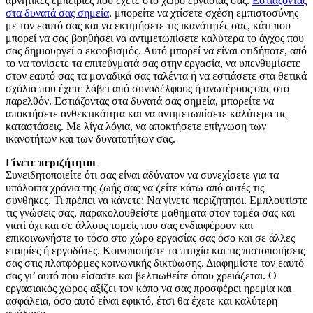
αρνητικές εμπειρίες που έχετε στο χώρο εργασίας σας.
Εστιάζοντας
στα δυνατά σας σημεία
, μπορείτε να χτίσετε σχέση εμπιστοσύνης
με τον εαυτό σας και να εκτιμήσετε τις ικανότητές σας, κάτι που
μπορεί να σας βοηθήσει να αντιμετωπίσετε καλύτερα το άγχος που
σας δημιουργεί ο εκφοβισμός. Αυτό μπορεί να είναι οτιδήποτε, από
το να τονίσετε τα επιτεύγματά σας στην εργασία, να υπενθυμίσετε
στον εαυτό σας τα μοναδικά σας ταλέντα ή να εστιάσετε στα θετικά
σχόλια που έχετε λάβει από συναδέλφους ή ανωτέρους σας στο
παρελθόν. Εστιάζοντας στα δυνατά σας σημεία, μπορείτε να
αποκτήσετε ανθεκτικότητα και να αντιμετωπίσετε καλύτερα τις
καταστάσεις. Με λίγα λόγια, να αποκτήσετε επίγνωση των
ικανοτήτων και των δυνατοτήτων σας.
Γίνετε περιζήτητοι
Συνειδητοποιείτε ότι σας είναι αδύνατον να συνεχίσετε για τα
υπόλοιπα χρόνια της ζωής σας να ζείτε κάτω από αυτές τις
συνθήκες. Τι πρέπει να κάνετε; Να γίνετε περιζήτητοι. Εμπλουτίστε
τις γνώσεις σας, παρακολουθείστε μαθήματα στον τομέα σας και
γιατί όχι και σε άλλους τομείς που σας ενδιαφέρουν και
επικοινωνήστε το τόσο στο χώρο εργασίας σας όσο και σε άλλες
εταιρίες ή εργοδότες. Κοινοποιήστε τα πτυχία και τις πιστοποιήσεις
σας στις πλατφόρμες κοινωνικής δικτύωσης. Διαφημίστε τον εαυτό
σας γι’ αυτό που είσαστε και βελτιωθείτε όπου χρειάζεται. Ο
εργασιακός χώρος αξίζει τον κόπο να σας προσφέρει ηρεμία και
ασφάλεια, όσο αυτό είναι εφικτό, έτσι θα έχετε και καλύτερη