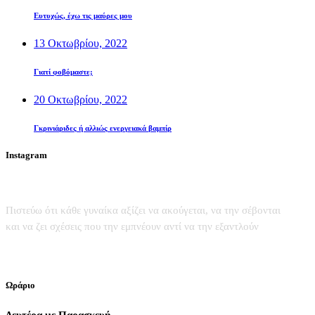
Ευτυχώς, έχω τις μαύρες μου
13 Οκτωβρίου, 2022
Γιατί φοβόμαστε;
20 Οκτωβρίου, 2022
Γκρινιάριδες ή αλλιώς ενεργειακά βαμπίρ
Instagram
Πιστεύω ότι κάθε γυναίκα αξίζει να ακούγεται, να την σέβονται
και να ζει σχέσεις που την εμπνέουν αντί να την εξαντλούν
Ωράριο