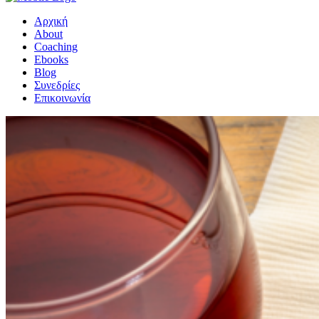
Αρχική
About
Coaching
Ebooks
Blog
Συνεδρίες
Επικοινωνία