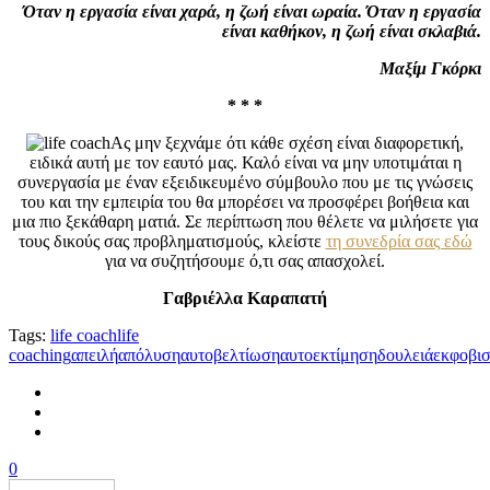
Όταν η εργασία είναι χαρά, η ζωή είναι ωραία. Όταν η εργασία
είναι καθήκον, η ζωή είναι σκλαβιά.
Μαξίμ Γκόρκι
* * *
Ας μην ξεχνάμε ότι κάθε σχέση είναι διαφορετική,
ειδικά αυτή με τον εαυτό μας. Καλό είναι να μην υποτιμάται η
συνεργασία με έναν εξειδικευμένο σύμβουλο που με τις γνώσεις
του και την εμπειρία του θα μπορέσει να προσφέρει βοήθεια και
μια πιο ξεκάθαρη ματιά. Σε περίπτωση που θέλετε να μιλήσετε για
τους δικούς σας προβληματισμούς, κλείστε
τη συνεδρία σας εδώ
για να συζητήσουμε ό,τι σας απασχολεί.
Γαβριέλλα Καραπατή
Tags:
life coach
life
coaching
απειλή
απόλυση
αυτοβελτίωση
αυτοεκτίμηση
δουλειά
εκφοβι
0