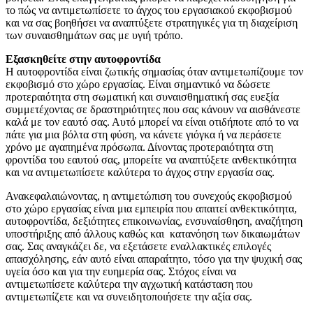
το πώς να αντιμετωπίσετε το άγχος του εργασιακού εκφοβισμού
και να σας βοηθήσει να αναπτύξετε στρατηγικές για τη διαχείριση
των συναισθημάτων σας με υγιή τρόπο.
Εξασκηθείτε στην αυτοφροντίδα
Η αυτοφροντίδα είναι ζωτικής σημασίας όταν αντιμετωπίζουμε τον
εκφοβισμό στο χώρο εργασίας. Είναι σημαντικό να δώσετε
προτεραιότητα στη σωματική και συναισθηματική σας ευεξία
συμμετέχοντας σε δραστηριότητες που σας κάνουν να αισθάνεστε
καλά με τον εαυτό σας. Αυτό μπορεί να είναι οτιδήποτε από το να
πάτε για μια βόλτα στη φύση, να κάνετε γιόγκα ή να περάσετε
χρόνο με αγαπημένα πρόσωπα. Δίνοντας προτεραιότητα στη
φροντίδα του εαυτού σας, μπορείτε να αναπτύξετε ανθεκτικότητα
και να αντιμετωπίσετε καλύτερα το άγχος στην εργασία σας.
Ανακεφαλαιώνοντας, η αντιμετώπιση του συνεχούς εκφοβισμού
στο χώρο εργασίας είναι μια εμπειρία που απαιτεί ανθεκτικότητα,
αυτοφροντίδα, δεξιότητες επικοινωνίας, ενσυναίσθηση, αναζήτηση
υποστήριξης από άλλους καθώς και κατανόηση των δικαιωμάτων
σας. Σας αναγκάζει δε, να εξετάσετε εναλλακτικές επιλογές
απασχόλησης, εάν αυτό είναι απαραίτητο, τόσο για την ψυχική σας
υγεία όσο και για την ευημερία σας. Στόχος είναι να
αντιμετωπίσετε καλύτερα την αγχωτική κατάσταση που
αντιμετωπίζετε και να συνειδητοποιήσετε την αξία σας.