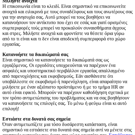
Μιλήστε ανοιχτά
Η επικοινωνία είναι το κλειδί. Είναι σημαντικό να επικοινωνείτε
ανοιχτά και ειλικρινά με τους συναδέλφους και τους ανωτέρους σας
για την ανησυχία σας. Αυτό μπορεί να τους βοηθήσει να
κατανοήσουν τον αντίκτυπο που έχει σε εσάς και γιατί ορισμένες
συμπεριφορές τούς μπορεί να προκαλούν συναισθήματα άγχους
και στρες. Μιλήστε ανοιχτά και φροντίστε να θέσετε όρια γύρω
από το τι είναι και τι δεν είναι αποδεκτή συμπεριφορά στο χώρο
εργασίας.
Κατανοήστε τα δικαιώματά σας
Είναι σημαντικό να κατανοήσετε τα δικαιώματά σας ως
εργαζόμενος. Οι εργοδότες υποχρεούνται να παρέχουν ένα
ασφαλές και υποστηρικτικό περιβάλλον εργασίας απαλλαγμένο
από παρενοχλήσεις και εκφοβισμούς. Εάν αισθάνεστε ότι
υποβάλλεστε σε εκφοβισμό ή παρενόχληση, είναι απαραίτητο να
μιλήσετε με έναν αξιόπιστο προϊστάμενο ή με το τμήμα HR αν
αυτό είναι εφικτό. Μπορούν να παρέχουν καθοδήγηση σχετικά με
τον τρόπο αντιμετώπισης του προβλήματος και να σας βοηθήσουν
να κατανοήσετε τις επιλογές σας. Το μένω ή φεύγω είναι κι αυτό
επιλογή!
Εστιάστε στα δυνατά σας σημεία
Όταν αντιμετωπίζετε μια τόσο δυσάρεστη κατάσταση, είναι
σημαντικό να εστιάσετε στα δυνατά σας σημεία αντί να μένετε στις