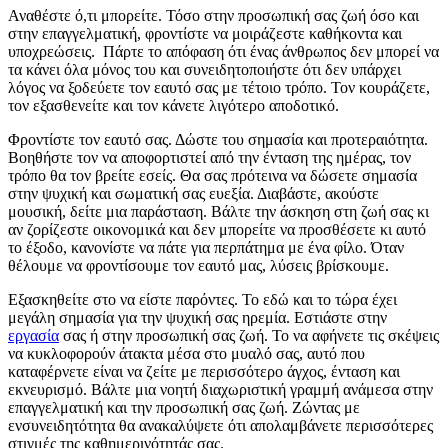
Αναθέστε ό,τι μπορείτε. Τόσο στην προσωπική σας ζωή όσο και
στην επαγγελματική, φροντίστε να μοιράζεστε καθήκοντα και
υποχρεώσεις. Πάρτε το απόφαση ότι ένας άνθρωπος δεν μπορεί να
τα κάνει όλα μόνος του και συνειδητοποιήστε ότι δεν υπάρχει
λόγος να ξοδεύετε τον εαυτό σας με τέτοιο τρόπο. Τον κουράζετε,
τον εξασθενείτε και τον κάνετε λιγότερο αποδοτικό.
Φροντίστε τον εαυτό σας. Δώστε του σημασία και προτεραιότητα.
Βοηθήστε τον να αποφορτιστεί από την ένταση της ημέρας, τον
τρόπο θα τον βρείτε εσείς. Θα σας πρότεινα να δώσετε σημασία
στην ψυχική και σωματική σας ευεξία. Διαβάστε, ακούστε
μουσική, δείτε μια παράσταση. Βάλτε την άσκηση στη ζωή σας κι
αν ζορίζεστε οικονομικά και δεν μπορείτε να προσθέσετε κι αυτό
το έξοδο, κανονίστε να πάτε για περπάτημα με ένα φίλο. Όταν
θέλουμε να φροντίσουμε τον εαυτό μας, λύσεις βρίσκουμε.
Εξασκηθείτε στο να είστε παρόντες. Το εδώ και το τώρα έχει
μεγάλη σημασία για την ψυχική σας ηρεμία. Εστιάστε στην
εργασία
σας ή στην προσωπική σας ζωή. Το να αφήνετε τις σκέψεις
να κυκλοφορούν άτακτα μέσα στο μυαλό σας, αυτό που
καταφέρνετε είναι να ζείτε με περισσότερο άγχος, ένταση και
εκνευρισμό. Βάλτε μια νοητή διαχωριστική γραμμή ανάμεσα στην
επαγγελματική και την προσωπική σας ζωή. Ζώντας με
ενσυνειδητότητα θα ανακαλύψετε ότι απολαμβάνετε περισσότερες
στιγμές της καθημερινότητάς σας.