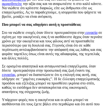
αμφισβητείτε
την αξία σας και να αναρωτιέστε τι στο καλό κάνετε.
Να νιώθετε ότι κρίνεστε διαρκώς, είτε ως άνθρωποι είτε ως
επαγγελματίες. Ας το παραδεχτούμε, η ισορροπία που ψάχνετε να
βρείτε, μοιάζει να είναι ανέφικτη.
Που μπορεί να σας οδηγήσει αυτή η προσπάθεια;
Στο να νιώθετε ενοχές όταν δίνετε προτεραιότητα στην
εργασία
σε
σχέση με την οικογένειές σας ή να αισθάνεστε άγχος όταν περνάτε
χρόνο με την οικογένεια και τους φίλους αντί να προσπαθείτε
περισσότερο για τη δουλειά σας. Γεγονός είναι ότι σε κάθε
περίπτωση αντιλαμβανόσαστε την απόφασή σας ως λάθος και σας
φοράτε ταμπέλες όπως είναι αυτές της αδιαφορίας, της τεμπελιάς
και άλλες πολλές.
Σε ορισμένα απαιτητικά και ανταγωνιστικά επαγγέλματα, όταν
δίνετε προτεραιότητα στην προσωπική σας ζωή έναντι της
εργασίας
, μπορεί να διαπιστώσετε ότι η επιλογή σας αυτή, σας
οδήγησε σε ‘’χαμένες ευκαιρίες’’. Η δε έλλειψη επαγγελματικής
προόδου και εξέλιξης μπορεί να προσθέσει γκρίνια στο σπίτι,
καθώς το εισόδημα δεν ανταποκρίνεται στις οικονομικές
απαιτήσεις της σύγχρονης ζωής.
Υπάρχουν φορές που η οικογένεια και οι φίλοι μπορεί να
αισθάνονται ότι τους έχετε βάλει στο περιθώριο και ότι αυτό που