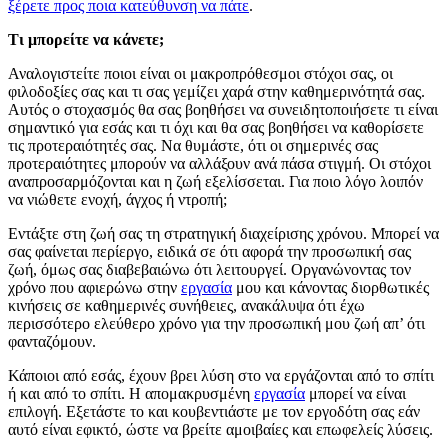
ξέρετε προς ποια κατεύθυνση να πάτε
.
Τι μπορείτε να κάνετε;
Αναλογιστείτε ποιοι είναι οι μακροπρόθεσμοι στόχοι σας, οι
φιλοδοξίες σας και τι σας γεμίζει χαρά στην καθημερινότητά σας.
Αυτός ο στοχασμός θα σας βοηθήσει να συνειδητοποιήσετε τι είναι
σημαντικό για εσάς και τι όχι και θα σας βοηθήσει να καθορίσετε
τις προτεραιότητές σας. Να θυμάστε, ότι οι σημερινές σας
προτεραιότητες μπορούν να αλλάξουν ανά πάσα στιγμή. Οι στόχοι
αναπροσαρμόζονται και η ζωή εξελίσσεται. Για ποιο λόγο λοιπόν
να νιώθετε ενοχή, άγχος ή ντροπή;
Εντάξτε στη ζωή σας τη στρατηγική διαχείρισης χρόνου. Μπορεί να
σας φαίνεται περίεργο, ειδικά σε ότι αφορά την προσωπική σας
ζωή, όμως σας διαβεβαιώνω ότι λειτουργεί. Οργανώνοντας τον
χρόνο που αφιερώνω στην
εργασία
μου και κάνοντας διορθωτικές
κινήσεις σε καθημερινές συνήθειες, ανακάλυψα ότι έχω
περισσότερο ελεύθερο χρόνο για την προσωπική μου ζωή απ’ ότι
φανταζόμουν.
Κάποιοι από εσάς, έχουν βρει λύση στο να εργάζονται από το σπίτι
ή και από το σπίτι. Η απομακρυσμένη
εργασία
μπορεί να είναι
επιλογή. Εξετάστε το και κουβεντιάστε με τον εργοδότη σας εάν
αυτό είναι εφικτό, ώστε να βρείτε αμοιβαίες και επωφελείς λύσεις.