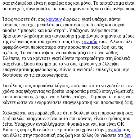
σας ενδιαφέρει είναι η καριέρα σας και μόνο. Το αποτέλεσμα είναι
οι συνεχείς συγκρούσεις με τους σημαντικούς για εσάς ανθρώπους.
Ίσως νιώσετε ότι σας
κρίνουν
διαρκώς, γιατί υπάρχει πάντα
κάποιος που έχει μεγαλύτερες απαιτήσεις από εσάς και συχνά
ακούτε ‘’μπορείς και καλύτερα’’. Υπάρχουν άνθρωποι που
βρίσκουν πληρότητα και ικανοποίηση χαρίζοντας σημαντικό μέρος
της ενέργειας και του χρόνου τους στην
εργασία
τους. Άλλοι πάλι
αφιερώνονται περισσότερο στην προσωπική τους ζωή και τις
σχέσεις. Το να επιτρέψετε να αποδοκιμάζεστε είναι λάθος.
Βλέπετε, το να κρίνεστε γιατί δίνετε προτεραιότητα στη δουλειά
σας είναι εξίσου άσχημο με το να σας κρίνουν για έλλειψη
επαγγελματικής φιλοδοξίας. Κάντε συνειδητές επιλογές και μην
διστάσετε να τις επικοινωνήσετε.
Για όλους τους παραπάνω λόγους, πιστεύω ότι το να ξοδεύετε τον
χρόνο σας ψάχνοντας να βρείτε ισορροπία μεταξύ επαγγελματικής
και προσωπικής ζωής είναι ο λάθος στόχος. Τι μπορείτε όμως να
κάνετε ώστε να εναρμονίσετε επαγγελματική και προσωπική ζωή;
Χαλαρώστε και παραδεχθείτε ότι η δουλειά και η προσωπική σας
ζωή απλώς υπάρχουν. Είναι αυτό που κάνετε, είναι ο τρόπος που
ζείτε. Υπάρχουν ανταλλάγματα; Φυσικά και ναι, και είναι ΟΚ.
Κάποιες φορές θα δώσετε περισσότερο χρόνο στην
εργασία
σας
και άλλες στην προσωπική σας ζωή και άλλες θα νιώσετε ότι
δεν