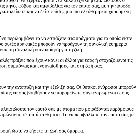
γικό έργο ή να εξερευνήσετε νέα καλλιτεχνικά μέσα. Ωστόσο, ο
ις πηγές φόβου και αμφιβολίας για τον εαυτό σας, με την πάροδο
καταλείπετε και να ζείτε επίσης μια πιο ελεύθερη και χαρούμενη
ύνη περιλαμβάνει το να εστιάζετε στα πράγματα για τα οποία είστε
δύο αυτές πρακτικές μπορούν να προάγουν τη συνολική ευημερία
ντας τη συνολική ικανοποίηση για τη ζωή.
αλές πράξεις που έχουν κάνει οι άλλοι για εσάς ή στοχαζόμενοι τις
ηση συμπόνιας και ενσυναίσθησης και στη ζωή σας.
ουν την ανάπτυξη και την εξέλιξή σας. Οι θετικοί άνθρωποι μπορούν
επίσης να σας βοηθήσουν να παραμείνετε συγκεντρωμένοι στους
να πλαισιώσετε τον εαυτό σας με άτομα που μοιράζονται παρόμοιους
τρώνονται σε αυτά τα θέματα. Το να περιβάλλετε τον εαυτό σας με
αδρομή ώστε να ζήσετε τη ζωή σας όμορφα.