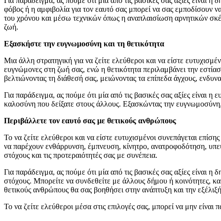
Για παράδειγμα, ας πούμε ότι μία από τις βασικές σας αξίες είναι 
φόβος ή η αμφιβολία για τον εαυτό σας μπορεί να σας εμποδίσουν ν
του χρόνου και μέσω τεχνικών όπως η αναπλαισίωση αρνητικών σκέψε
ζωή.
Εξασκήστε την ευγνωμοσύνη και τη θετικότητα
Μια άλλη στρατηγική για να ζείτε ελεύθεροι και να είστε ευτυχισμέ
ευγνώμονες στη ζωή σας, ενώ η θετικότητα περιλαμβάνει την εστίασ
βελτιώνοντας τη διάθεσή σας, μειώνοντας τα επίπεδα άγχους, ενδυνα
Για παράδειγμα, ας πούμε ότι μία από τις βασικές σας αξίες είναι η
καλοσύνη που δείξατε στους άλλους. Εξασκώντας την ευγνωμοσύνη,
Περιβάλλετε τον εαυτό σας με θετικούς ανθρώπους
Το να ζείτε ελεύθεροι και να είστε ευτυχισμένοι συνεπάγεται επίση
να παρέχουν ενθάρρυνση, έμπνευση, κίνητρο, ανατροφοδότηση, υπε
στόχους και τις προτεραιότητές σας με συνέπεια.
Για παράδειγμα, ας πούμε ότι μία από τις βασικές σας αξίες είναι 
στόχους. Μπορείτε να συνδεθείτε με άλλους δήμου ή κοινότητες, κα
θετικούς ανθρώπους θα σας βοηθήσει στην ανάπτυξη και την εξέλιξή
Το να ζείτε ελεύθεροι μέσα στις επιλογές σας, μπορεί να μην είναι