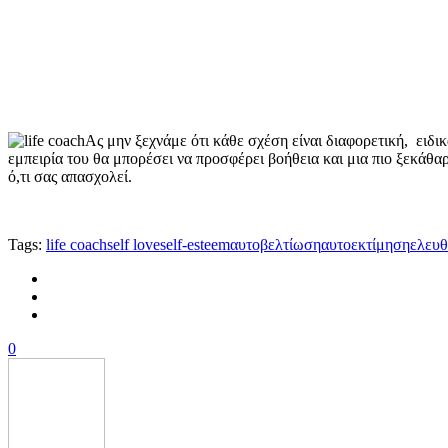
Ας μην ξεχνάμε ότι κάθε σχέση είναι διαφορετική, ειδικ
εμπειρία του θα μπορέσει να προσφέρει βοήθεια και μια πιο ξεκάθα
ό,τι σας απασχολεί.
Tags:
life coach
self love
self-esteem
αυτοβελτίωση
αυτοεκτίμηση
ελευθ
0