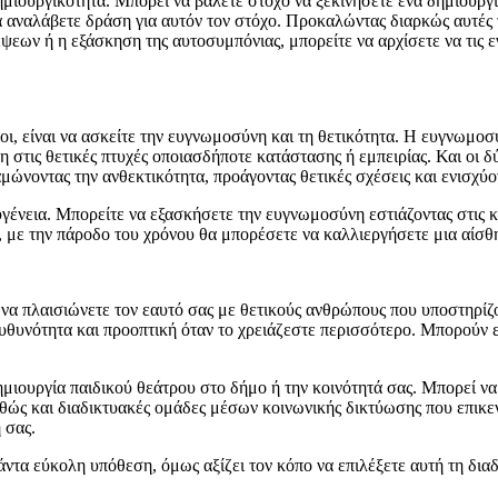
η δημιουργικότητα. Μπορεί να βάλετε στόχο να ξεκινήσετε ένα δημιουρ
α αναλάβετε δράση για αυτόν τον στόχο. Προκαλώντας διαρκώς αυτές τ
ων ή η εξάσκηση της αυτοσυμπόνιας, μπορείτε να αρχίσετε να τις εγ
νοι, είναι να ασκείτε την ευγνωμοσύνη και τη θετικότητα. Η ευγνωμοσ
η στις θετικές πτυχές οποιασδήποτε κατάστασης ή εμπειρίας. Και οι 
μώνοντας την ανθεκτικότητα, προάγοντας θετικές σχέσεις και ενισχύο
 ευγένεια. Μπορείτε να εξασκήσετε την ευγνωμοσύνη εστιάζοντας στις κ
 με την πάροδο του χρόνου θα μπορέσετε να καλλιεργήσετε μια αίσθ
ς να πλαισιώνετε τον εαυτό σας με θετικούς ανθρώπους που υποστηρίζ
υθυνότητα και προοπτική όταν το χρειάζεστε περισσότερο. Μπορούν 
η δημιουργία παιδικού θεάτρου στο δήμο ή την κοινότητά σας. Μπορεί 
θώς και διαδικτυακές ομάδες μέσων κοινωνικής δικτύωσης που επικεν
 σας.
 πάντα εύκολη υπόθεση,
όμως αξίζει τον κόπο να επιλέξετε αυτή τη δι