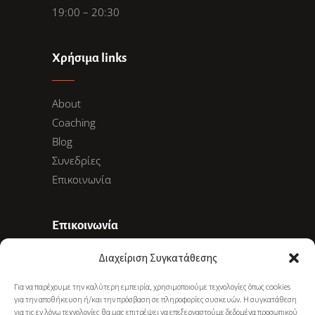
19:00 – 20:30
Χρήσιμα links
About
Coaching
Blog
Συνεδρίες
Επικοινωνία
Επικοινωνία
Διαχείριση Συγκατάθεσης
Ακαδημίας 78, 10678 Αθήνα
Για να παρέχουμε την καλύτερη εμπειρία, χρησιμοποιούμε τεχνολογίες όπως cookies
+30 6977 281 886
για την αποθήκευση ή/και την πρόσβαση σε πληροφορίες συσκευών. Η συγκατάθεση
info@gkarapati.gr
για τις εν λόγω τεχνολογίες θα μας επιτρέψει να επεξεργαστούμε δεδομένα προσωπικού