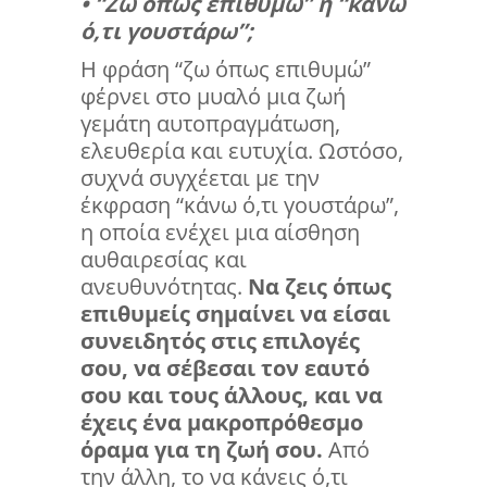
• “Ζω όπως επιθυμώ” ή “κάνω
ό,τι γουστάρω”;
Η φράση “ζω όπως επιθυμώ”
φέρνει στο μυαλό μια ζωή
γεμάτη αυτοπραγμάτωση,
ελευθερία και ευτυχία. Ωστόσο,
συχνά συγχέεται με την
έκφραση “κάνω ό,τι γουστάρω”,
η οποία ενέχει μια αίσθηση
αυθαιρεσίας και
ανευθυνότητας.
Να ζεις όπως
επιθυμείς σημαίνει να είσαι
συνειδητός στις επιλογές
σου, να σέβεσαι τον εαυτό
σου και τους άλλους, και να
έχεις ένα μακροπρόθεσμο
όραμα για τη ζωή σου.
Από
την άλλη, το να κάνεις ό,τι