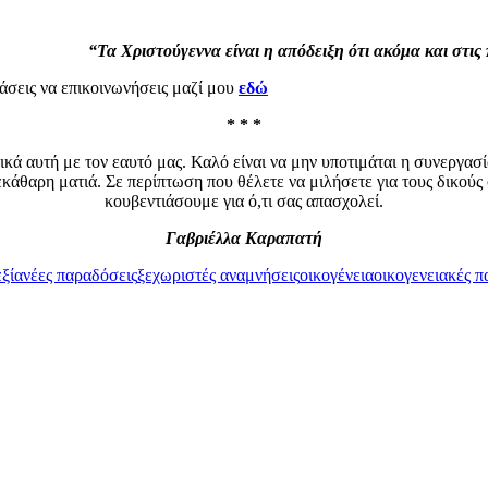
“Τα Χριστούγεννα είναι η απόδειξη ότι ακόμα και στις 
τάσεις να επικοινωνήσεις μαζί μου
εδώ
* * *
δικά αυτή με τον εαυτό μας. Καλό είναι να μην υποτιμάται η συνεργασ
ξεκάθαρη ματιά. Σε περίπτωση που θέλετε να μιλήσετε για τους δικού
κουβεντιάσουμε για ό,τι σας απασχολεί.
Γαβριέλλα Καραπατή
εξία
νέες παραδόσεις
ξεχωριστές αναμνήσεις
οικογένεια
οικογενειακές π