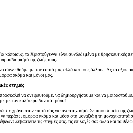
ια κάποιους, τα Χριστούγεννα είναι συνδεδεμένα με θρησκευτικές πεπ
απροσδιορισμό της ζωής τους.
α να συνδεθούμε με τον εαυτό μας αλλά και τους άλλους. Ας τα αξιοπ
όμορφα ακόμα και μόνοι μας.
ικές στιγμές
 προσκαλεί να ονειρευτούμε, να δημιουργήσουμε και να μοιραστούμε. 
με με τον καλύτερο δυνατό τρόπο!
ερώστε χρόνο στον εαυτό σας για αναστοχασμό. Σε ποιο σημείο της ζ
 να περάσει όμορφα ακόμα και μέσα στη μοναξιά ή τη μοναχικότητά σ
ψεων! Σεβαστείτε τις στιγμές σας, τις επιλογές σας αλλά και τα θέλω