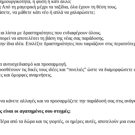
η δημιουργικότητα, η φύση ή κάτι άλλο;
;
Από τη μαγειρική μέχρι τα ταξίδια, όλα έχουν τη θέση τους.
σετε, να μάθετε κάτι νέο ή απλά να χαλαρώσετε;
ια λίστα με δραστηριότητες που ενδιαφέρουν όλους.
πορεί να αποτελέσει τη βάση της νέας σας παράδοσης.
ην ίδια ιδέα. Επιλέξτε δραστηριότητες που ταιριάζουν στις περισσότε
α αυτοσχεδιασμό και προσαρμογή.
οσθέσουν τις δικές τους ιδέες και “πινελιές” ώστε να διαμορφώσετε 
ες και όμορφες αναμνήσεις.
α κάνετε αλλαγές και να προσαρμόζετε την παράδοσή σας στις ανάγκες
 είναι οι αγαπημένες σου στιγμές;
ρα από τα δώρα και τις γιορτές, οι ημέρες αυτές, αποτελούν μια ευκα