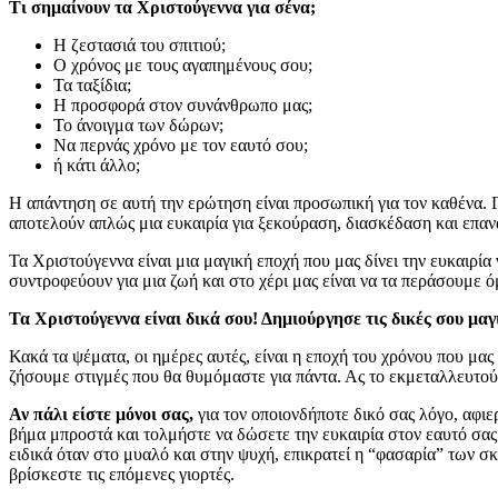
Τι σημαίνουν τα Χριστούγεννα για σένα;
Η ζεστασιά του σπιτιού;
Ο χρόνος με τους αγαπημένους σου;
Τα ταξίδια;
Η προσφορά στον συνάνθρωπο μας;
Το άνοιγμα των δώρων;
Να περνάς χρόνο με τον εαυτό σου;
ή κάτι άλλο;
Η απάντηση σε αυτή την ερώτηση είναι προσωπική για τον καθένα. Γ
αποτελούν απλώς μια ευκαιρία για ξεκούραση, διασκέδαση και επαν
Τα Χριστούγεννα είναι μια μαγική εποχή που μας δίνει την ευκαιρί
συντροφεύουν για μια ζωή και στο χέρι μας είναι να τα περάσουμε 
Τα Χριστούγεννα είναι δικά σου! Δημιούργησε τις δικές σου μαγ
Κακά τα ψέματα, οι ημέρες αυτές, είναι η εποχή του χρόνου που μας
ζήσουμε στιγμές που θα θυμόμαστε για πάντα. Ας το εκμεταλλευτού
Αν πάλι είστε μόνοι σας,
για τον οποιονδήποτε δικό σας λόγο, αφι
βήμα μπροστά και τολμήστε να δώσετε την ευκαιρία στον εαυτό σας
ειδικά όταν στο μυαλό και στην ψυχή, επικρατεί η “φασαρία” των σκέ
βρίσκεστε τις επόμενες γιορτές.