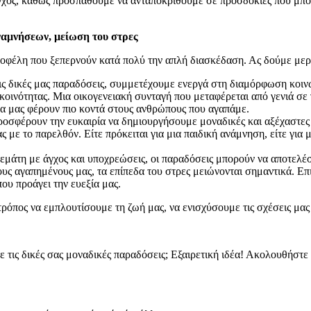
 άγχος, καθώς προσπαθούμε να ανταποκριθούμε σε προσδοκίες που μπ
αμνήσεων, μείωση του στρες
οφέλη που ξεπερνούν κατά πολύ την απλή διασκέδαση. Ας δούμε μερ
ς δικές μας παραδόσεις, συμμετέχουμε ενεργά στη διαμόρφωση κοινώ
 κοινότητας. Μια οικογενειακή συνταγή που μεταφέρεται από γενιά σε 
 να μας φέρουν πιο κοντά στους ανθρώπους που αγαπάμε.
οσφέρουν την ευκαιρία να δημιουργήσουμε μοναδικές και αξέχαστες 
με το παρελθόν. Είτε πρόκειται για μια παιδική ανάμνηση, είτε για μ
γεμάτη με άγχος και υποχρεώσεις, οι παραδόσεις μπορούν να αποτελ
υς αγαπημένους μας, τα επίπεδα του στρες μειώνονται σημαντικά. Επ
ου προάγει την ευεξία μας.
τρόπος να εμπλουτίσουμε τη ζωή μας, να ενισχύσουμε τις σχέσεις μας
τις δικές σας μοναδικές παραδόσεις; Εξαιρετική ιδέα! Ακολουθήστε 