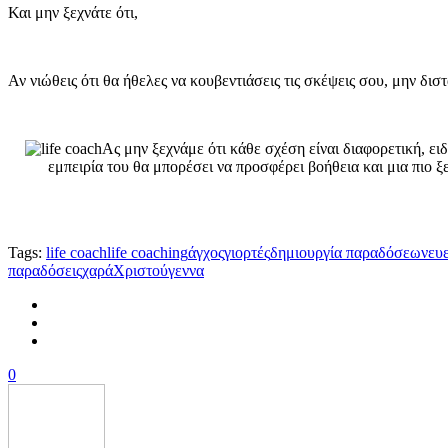
Και μην ξεχνάτε ότι,
Αν νιώθεις ότι θα ήθελες να κουβεντιάσεις τις σκέψεις σου, μην δισ
Ας μην ξεχνάμε ότι κάθε σχέση είναι διαφορετική, ει
εμπειρία του θα μπορέσει να προσφέρει βοήθεια και μια πιο 
Tags:
life coach
life coaching
άγχος
γιορτές
δημιουργία παραδόσεων
ευ
παραδόσεις
χαρά
Χριστούγεννα
0