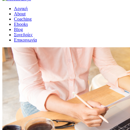
Αρχική
About
Coaching
Ebooks
Blog
Συνεδρίες
Επικοινωνία