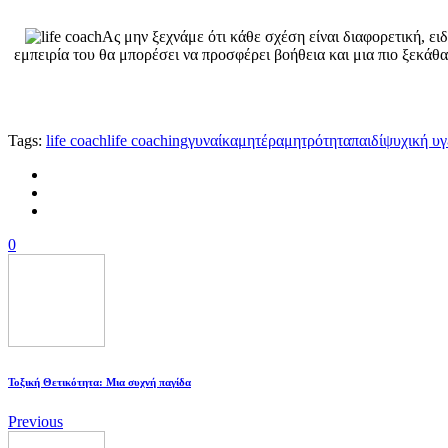
Ας μην ξεχνάμε ότι κάθε σχέση είναι διαφορετική, ει
εμπειρία του θα μπορέσει να προσφέρει βοήθεια και μια πιο ξεκάθ
Tags:
life coach
life coaching
γυναίκα
μητέρα
μητρότητα
παιδί
ψυχική υγ
0
Τοξική Θετικότητα: Μια συχνή παγίδα
Previous