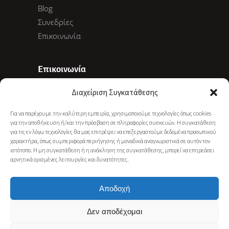
Blog
Συνεδρίες
Επικοινωνία
Επικοινωνία
Διαχείριση Συγκατάθεσης
Ακαδημίας 78, 10678 Αθήνα
Για να παρέχουμε την καλύτερη εμπειρία, χρησιμοποιούμε τεχνολογίες όπως cookies
+30 6977 281 886
για την αποθήκευση ή/και την πρόσβαση σε πληροφορίες συσκευών. Η συγκατάθεση
info@gkarapati.gr
για τις εν λόγω τεχνολογίες θα μας επιτρέψει να επεξεργαστούμε δεδομένα προσωπικού
χαρακτήρα, όπως συμπεριφορά περιήγησης ή μοναδικά αναγνωριστικά σε αυτόν τον
ιστότοπο. Η μη συγκατάθεση ή η ανάκληση της συγκατάθεσης, μπορεί να επηρεάσει
αρνητικά ορισμένες λειτουργίες και δυνατότητες.
NEWSLETTER SUBSCRIBE
Αποδοχή
Δεν αποδέχομαι