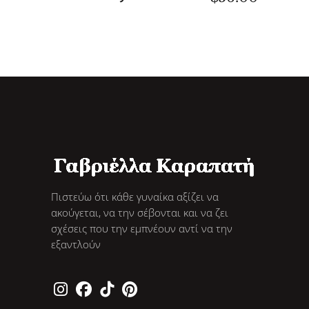
Πιστεύω ότι κάθε γυναίκα αξίζει να
ακούγεται, να την σέβονται και να ζει
σχέσεις που την εμπνέουν αντί να την
εξαντλούν