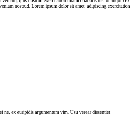
veniam, quis nostrud exercitation ullamco laboris nisi ut aliquip ex
 veniam nostrud, Lorem ipsum dolor sit amet, adipiscing exercitation
ei ne, ex euripidis argumentum vim. Usu verear dissentiet