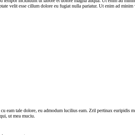
d tempor incididunt ut labore et dolore magna aliqua. Ut enim ad minim 
ate velit esse cillum dolore eu fugiat nulla pariatur. Ut enim ad minim
 cu eam tale dolore, eu admodum lucilius eam. Zril pertinax euripidis m
 qui, ut mea muciu.