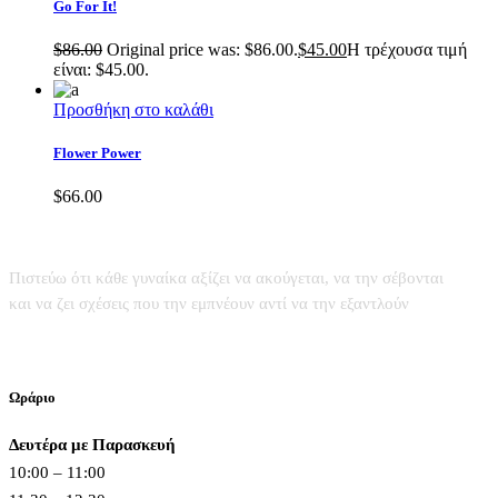
Go For It!
$
86.00
Original price was: $86.00.
$
45.00
Η τρέχουσα τιμή
είναι: $45.00.
Προσθήκη στο καλάθι
Flower Power
$
66.00
Πιστεύω ότι κάθε γυναίκα αξίζει να ακούγεται, να την σέβονται
και να ζει σχέσεις που την εμπνέουν αντί να την εξαντλούν
Ωράριο
Δευτέρα με Παρασκευή
10:00 – 11:00