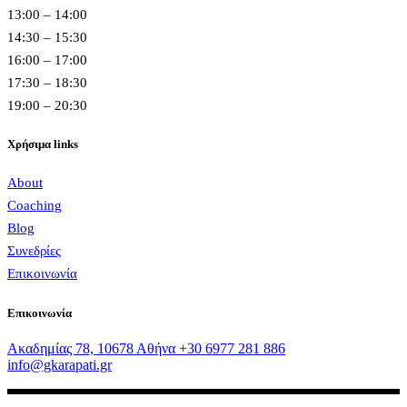
13:00 – 14:00
14:30 – 15:30
16:00 – 17:00
17:30 – 18:30
19:00 – 20:30
Χρήσιμα links
About
Coaching
Blog
Συνεδρίες
Επικοινωνία
Επικοινωνία
Ακαδημίας 78, 10678 Αθήνα
+30 6977 281 886
info@gkarapati.gr