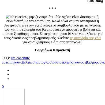
Carl Jung
* * *
Ας μην ξεχνάμε ότι κάθε σχέση είναι διαφορετική,
ειδικά αυτή με τον εαυτό μας. Καλό είναι να μην υποτιμάται η
συνεργασία με έναν εξειδικευμένο σύμβουλο που με τις γνώσεις
του και την εμπειρία του θα μπορέσει να προσφέρει βοήθεια και
μια πιο ξεκάθαρη ματιά. Σε περίπτωση που θέλετε να μιλήσετε για
τους δικούς σας προβληματισμούς, κλείστε
τη συνεδρία σας εδώ
για να συζητήσουμε ό,τι σας απασχολεί.
Γαβριέλλα Καραπατή
Tags:
life coach
life
coaching
αυτοβελτίωση
αυτογνωσία
αυτοεκτίμηση
αυτοσεβασμός
σύγκ
0