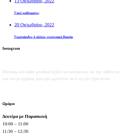
13 Οκτωβρίου, 2022
Γιατί φοβόμαστε;
20 Οκτωβρίου, 2022
Γκρινιάριδες ή αλλιώς ενεργειακά βαμπίρ
Instagram
Πιστεύω ότι κάθε γυναίκα αξίζει να ακούγεται, να την σέβονται
και να ζει σχέσεις που την εμπνέουν αντί να την εξαντλούν
Ωράριο
Δευτέρα με Παρασκευή
10:00 – 11:00
11:30 – 12:30