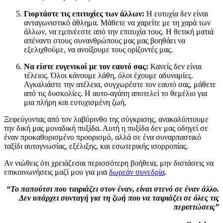
Γιορτάστε τις επιτυχίες των άλλων:
Η ευτυχία δεν είναι
ανταγωνιστικό άθλημα. Μάθετε να χαρείτε με τη χαρά των
άλλων, να εμπνέεστε από την επιτυχία τους. Η θετική ματιά
απέναντι στους συνανθρώπους μας μας βοηθάει να
εξελιχθούμε, να ανοίξουμε τους ορίζοντές μας.
Να είστε ευγενικοί με τον εαυτό σας:
Κανείς δεν είναι
τέλειος. Όλοι κάνουμε λάθη, όλοι έχουμε αδυναμίες.
Αγκαλιάστε την ατέλεια, συγχωρέστε τον εαυτό σας, μάθετε
από τις δυσκολίες. Η αυτο-αγάπη αποτελεί το θεμέλιο για
μια πλήρη και ευτυχισμένη ζωή.
Ξεφεύγοντας από τον λαβύρινθο της σύγκρισης, ανακαλύπτουμε
την δική μας μοναδική πυξίδα. Αυτή η πυξίδα δεν μας οδηγεί σε
έναν προκαθορισμένο προορισμό, αλλά σε ένα συναρπαστικό
ταξίδι αυτογνωσίας, εξέλιξης, και εσωτερικής ισορροπίας.
Αν νιώθεις ότι χρειάζεσαι περισσότερη βοήθεια, μην διστάσεις να
επικοινωνήσεις μαζί μου για μια
δωρεάν συνεδρία
.
“Το παπούτσι που ταιριάζει στον έναν, είναι στενό σε έναν άλλο.
Δεν υπάρχει συνταγή για τη ζωή που να ταιριάζει σε όλες τις
περιπτώσεις”