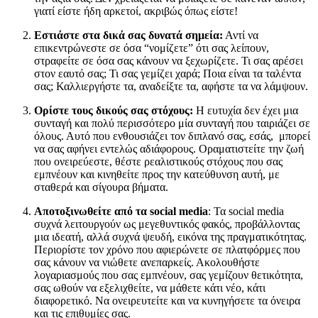
γιατί είστε ήδη αρκετοί, ακριβώς όπως είστε!
Εστιάστε στα δικά σας δυνατά σημεία:
Αντί να
επικεντρώνεστε σε όσα “νομίζετε” ότι σας λείπουν,
στραφείτε σε όσα σας κάνουν να ξεχωρίζετε. Τι σας αρέσει
στον εαυτό σας; Τι σας γεμίζει χαρά; Ποια είναι τα ταλέντα
σας; Καλλιεργήστε τα, αναδείξτε τα, αφήστε τα να λάμψουν.
Ορίστε τους δικούς σας στόχους:
Η ευτυχία δεν έχει μια
συνταγή και πολύ περισσότερο μία συνταγή που ταιριάζει σε
όλους. Αυτό που ενθουσιάζει τον διπλανό σας, εσάς, μπορεί
να σας αφήνει εντελώς αδιάφορους. Οραματιστείτε την ζωή
που ονειρεύεστε, θέστε ρεαλιστικούς στόχους που σας
εμπνέουν και κινηθείτε προς την κατεύθυνση αυτή, με
σταθερά και σίγουρα βήματα.
Αποτοξινωθείτε από τα social media
: Τα social media
συχνά λειτουργούν ως μεγεθυντικός φακός, προβάλλοντας
μια ιδεατή, αλλά συχνά ψευδή, εικόνα της πραγματικότητας.
Περιορίστε τον χρόνο που αφιερώνετε σε πλατφόρμες που
σας κάνουν να νιώθετε ανεπαρκείς. Ακολουθήστε
λογαριασμούς που σας εμπνέουν, σας γεμίζουν θετικότητα,
σας ωθούν να εξελιχθείτε, να μάθετε κάτι νέο, κάτι
διαφορετικό. Να ονειρευτείτε και να κυνηγήσετε τα όνειρα
και τις επιθυμίες σας.