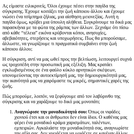
Ας είμαστε ειλικρινείς. Όλοι έχουμε πέσει στην παγίδα της
σύγκρισης. Έχουμε κοιτάξει την ζωή κάποιου άλλου και έχουμε
νιώσει ένα τσίμπημα ζήλιας, μια αίσθηση μειονεξίας. Αυτή η
παγίδα όμως, κρύβει μια ύπουλη αλήθεια. Συγκρίνουμε τα δικά μας
παρασκήνια με τα φώτα της ράμπας των άλλων. Ξεχνάμε ότι πίσω
από κάθε “τέλεια” εικόνα κρύβονται κόποι, ανησυχίες,
αβεβαιότητες, στερήσεις και υποχωρήσεις. Πως θα μπορούσαμε,
άλλωστε, να γνωρίζουμε τι πραγματικά συμβαίνει στην ζωή
κάποιου άλλου;
Η σύγκριση, αντί να μας ωθεί προς την βελτίωση, λειτουργεί συχνά
ως τροχοπέδη στην προσωπική μας εξέλιξη. Μας κρατάει
εγκλωβισμένους σε ένα φαύλο κύκλο αρνητικών σκέψεων,
υπονομεύοντας την αυτοεκτίμησή μας, την δημιουργικότητά μας,
την ικανότητά μας να χαιρόμαστε τις μικρές, σημαντικές χαρές της
ζωής.
Πώς μπορούμε, λοιπόν, να ξεφύγουμε από τον λαβύρινθο της
σύγκρισης και να χαράξουμε το δικό μας μονοπάτι;
Αναγνώρισε την μοναδικότητά σου:
Όπως οι νιφάδες
χιονιού έτσι και οι άνθρωποι δεν είναι ίδιοι. Ο καθένας μας
φέρει ένα μοναδικό κράμα χαρισμάτων, ταλέντων,
εμπειριών. Αγκαλιάστε την μοναδικότητά σας, αναγνωρίστε
την αξία σας. Δεν χρειάζεται να μοιάζετε σε κανέναν άλλον,