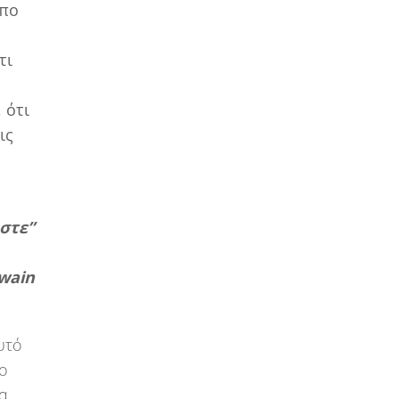
ωπο
τι
 ότι
ις
στε”
wain
υτό
νο
να