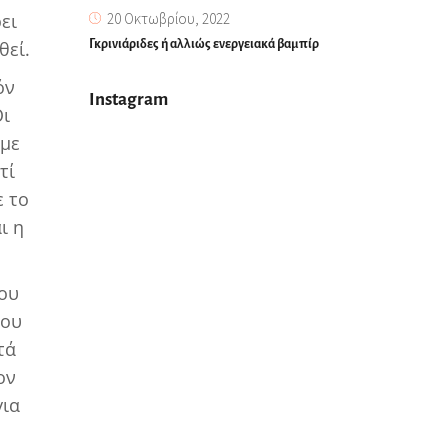
20 Οκτωβρίου, 2022
ει
Γκρινιάριδες ή αλλιώς ενεργειακά βαμπίρ
θεί.
όν
Instagram
Οι
υμε
τί
ε το
ι η
που
που
τά
ον
για