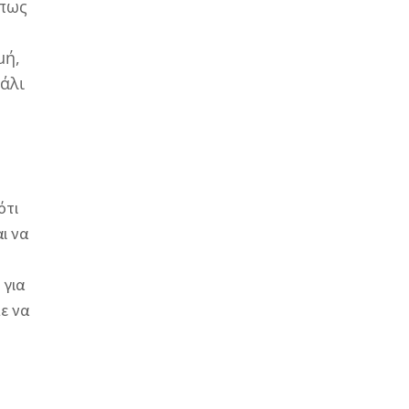
 πως
μή,
άλι
ότι
ι να
 για
ε να