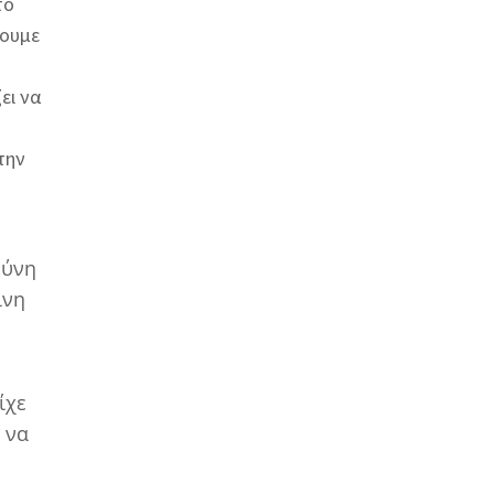
το
ύουμε
ει να
την
θύνη
ινη
ίχε
 να