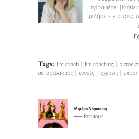
προσφέρει βοήθεια
μιλήσετε για τους 
Γ
Tags:
life coach
life coaching
αυτοεκτ
αυτοσεβασμός
ενοχές
σχέσεις
υποστ
Μητέρα Νάρκισσος
Previous