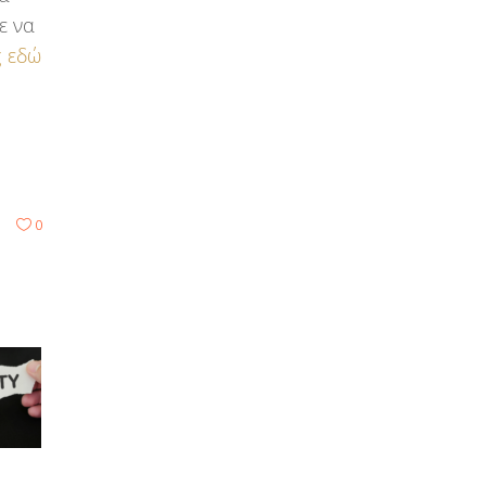
ε να
ς εδώ
0