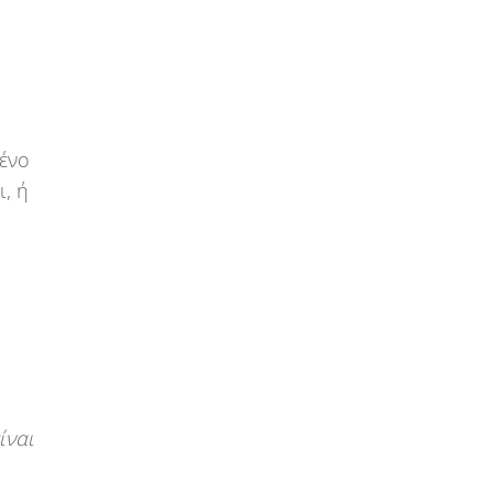
μένο
, ή
ίναι