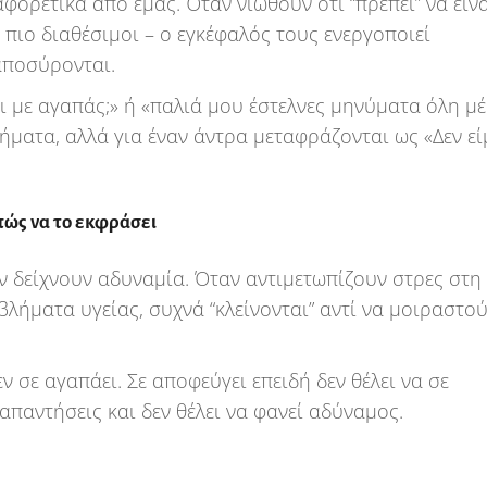
αφορετικά από εμάς. Όταν νιώθουν ότι “πρέπει” να είν
, πιο διαθέσιμοι – ο εγκέφαλός τους ενεργοποιεί
αποσύρονται.
τι με αγαπάς;» ή «παλιά μου έστελνες μηνύματα όλη μ
ήματα, αλλά για έναν άντρα μεταφράζονται ως «Δεν εί
 πώς να το εκφράσει
ν δείχνουν αδυναμία. Όταν αντιμετωπίζουν στρες στη
βλήματα υγείας, συχνά “κλείνονται” αντί να μοιραστού
ν σε αγαπάει. Σε αποφεύγει επειδή δεν θέλει να σε
 απαντήσεις και δεν θέλει να φανεί αδύναμος.