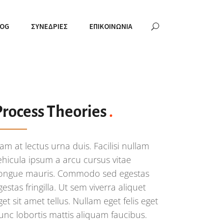
LOG
ΣΥΝΕΔΡΊΕΣ
ΕΠΙΚΟΙΝΩΝΊΑ
Process Theories
.
am at lectus urna duis. Facilisi nullam
ehicula ipsum a arcu cursus vitae
ongue mauris. Commodo sed egestas
gestas fringilla. Ut sem viverra aliquet
get sit amet tellus. Nullam eget felis eget
unc lobortis mattis aliquam faucibus.