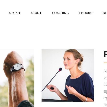
ΑΡΧΙΚΉ
ABOUT
COACHING
EBOOKS
B
N
v
c
e
e
n