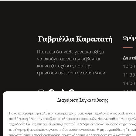
Ωράρ
Πιστεύω ότι κάθε γυναίκα αξίζει
Δευτ
να ακούγεται, να την σέβονται
και να ζει σχέσεις που την
10:00
εμπνέουν αντί να την εξαντλούν
11:30
13:00
14:30
Διαχείριση Συγκατάθεσης
16:00
17:30
Για να παρέχουμε την καλύτερη εμπειρία, χρησιμοποιούμε τεχνολογίες όπως cookies για 
19:00
αποθήκευση ή/και την πρόσβαση σε πληροφορίες συσκευών. Η συγκατάθεση για τις εν 
τεχνολογίες θα μας επιτρέψει να επεξεργαστούμε δεδομένα προσωπικού χαρακτήρα, όπω
περιήγησης ή μοναδικά αναγνωριστικά σε αυτόν τον ιστότοπο. Η μη συγκατάθεση ή η α
συγκατάθεσης, μπορεί να επηρεάσει αρνητικά ορισμένες λειτουργίες και δυνατότητες.