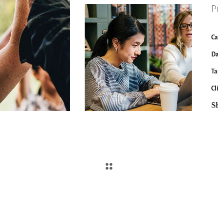
P
Ca
Da
Ta
Cl
S