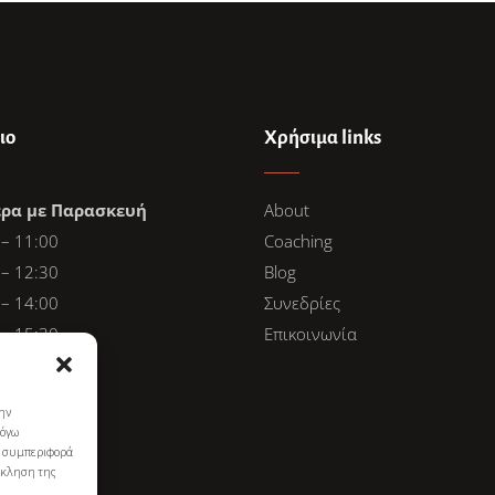
ιο
Χρήσιμα links
έρα με Παρασκευή
About
 – 11:00
Coaching
 – 12:30
Blog
 – 14:00
Συνεδρίες
 – 15:30
Επικοινωνία
 – 17:00
 – 18:30
την
 – 20:30
λόγω
ς συμπεριφορά
νάκληση της