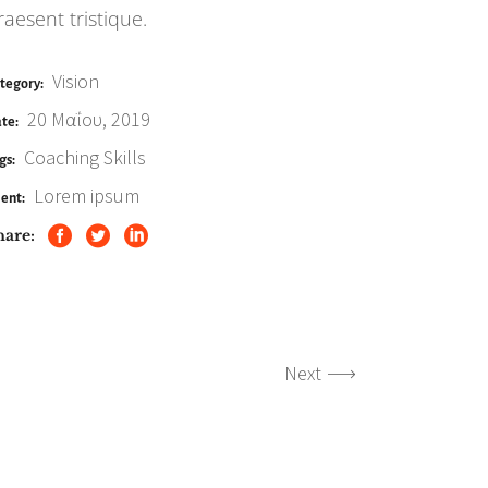
raesent tristique.
Vision
tegory:
20 Μαΐου, 2019
te:
Coaching
Skills
gs:
Lorem ipsum
ient:
hare:
Next