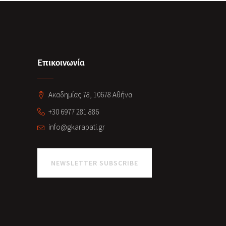
Επικοινωνία
Ακαδημίας 78, 10678 Αθήνα
+30 6977 281 886
info@gkarapati.gr
NEWSLETTER SUBSCRIBE