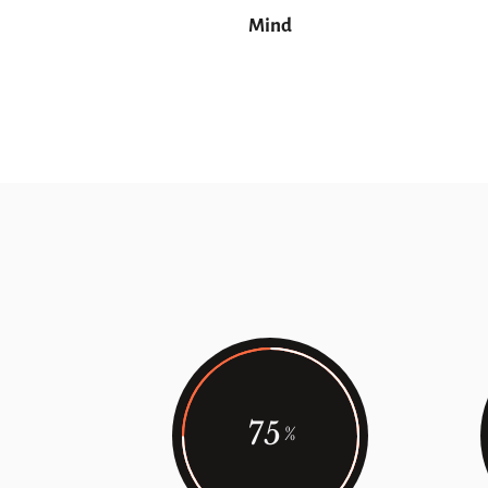
Mind
75