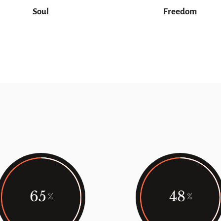
Soul
Freedom
65
48