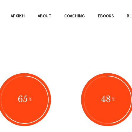
ΑΡΧΙΚΉ
ABOUT
COACHING
EBOOKS
B
65
48