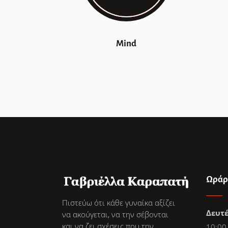
Mind
Ωράρ
Πιστεύω ότι κάθε γυναίκα αξίζει
Δευτ
να ακούγεται, να την σέβονται
και να ζει σχέσεις που την
10:00