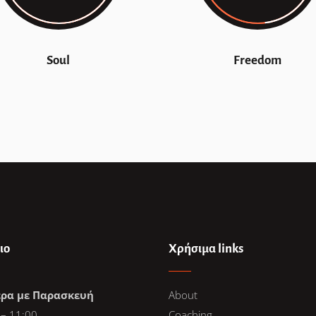
Soul
Freedom
ιο
Χρήσιμα links
έρα με Παρασκευή
About
 – 11:00
Coaching