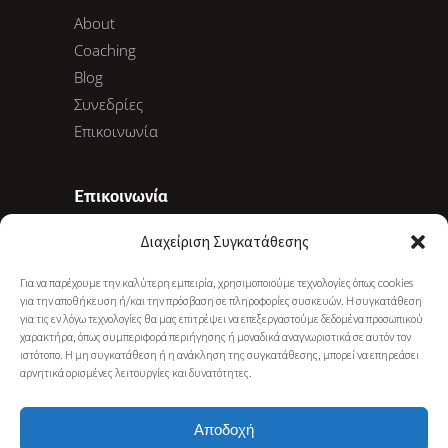
About
Coaching
Blog
Συνεδρίες
Επικοινωνία
Επικοινωνία
Διαχείριση Συγκατάθεσης
Ακαδημίας 78, 10678 Αθήνα
Για να παρέχουμε την καλύτερη εμπειρία, χρησιμοποιούμε τεχνολογίες όπως cookies
+30 6977 281 886
για την αποθήκευση ή/και την πρόσβαση σε πληροφορίες συσκευών. Η συγκατάθεση
info@gkarapati.gr
για τις εν λόγω τεχνολογίες θα μας επιτρέψει να επεξεργαστούμε δεδομένα προσωπικού
χαρακτήρα, όπως συμπεριφορά περιήγησης ή μοναδικά αναγνωριστικά σε αυτόν τον
ιστότοπο. Η μη συγκατάθεση ή η ανάκληση της συγκατάθεσης, μπορεί να επηρεάσει
αρνητικά ορισμένες λειτουργίες και δυνατότητες.
NEWSLETTER SUBSCRIBE
Αποδοχή