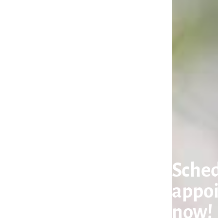
Sched
appo
now!