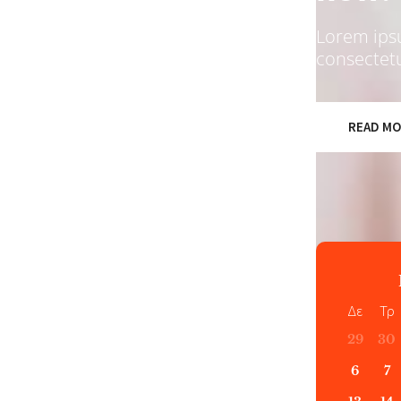
Lorem ips
consectet
READ M
Δε
Τρ
29
30
6
7