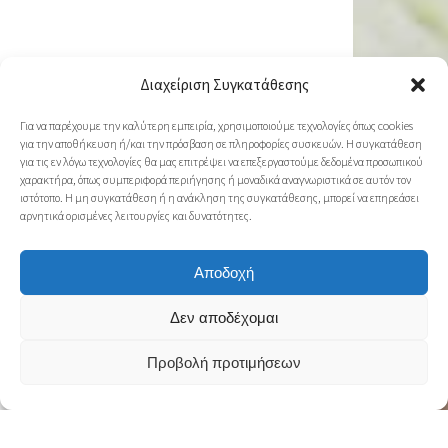
Διαχείριση Συγκατάθεσης
Για να παρέχουμε την καλύτερη εμπειρία, χρησιμοποιούμε τεχνολογίες όπως cookies
για την αποθήκευση ή/και την πρόσβαση σε πληροφορίες συσκευών. Η συγκατάθεση
για τις εν λόγω τεχνολογίες θα μας επιτρέψει να επεξεργαστούμε δεδομένα προσωπικού
χαρακτήρα, όπως συμπεριφορά περιήγησης ή μοναδικά αναγνωριστικά σε αυτόν τον
ιστότοπο. Η μη συγκατάθεση ή η ανάκληση της συγκατάθεσης, μπορεί να επηρεάσει
αρνητικά ορισμένες λειτουργίες και δυνατότητες.
Αποδοχή
Δεν αποδέχομαι
Προβολή προτιμήσεων