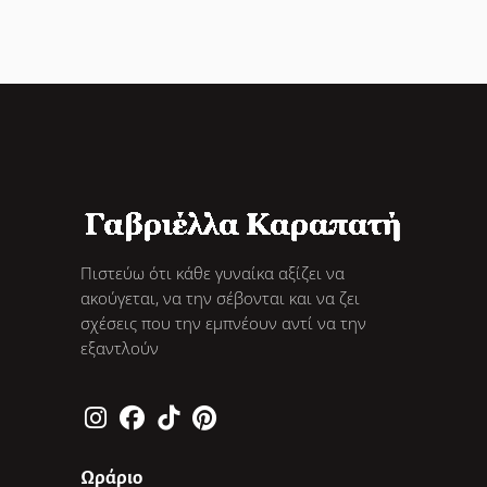
Πιστεύω ότι κάθε γυναίκα αξίζει να
ακούγεται, να την σέβονται και να ζει
σχέσεις που την εμπνέουν αντί να την
εξαντλούν
Ωράριο