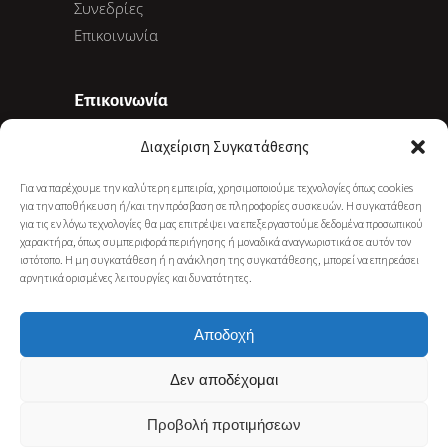
Συνεδρίες
Επικοινωνία
Επικοινωνία
Διαχείριση Συγκατάθεσης
Ακαδημίας 78, 10678 Αθήνα
Για να παρέχουμε την καλύτερη εμπειρία, χρησιμοποιούμε τεχνολογίες όπως cookies
+30 6977 281 886
για την αποθήκευση ή/και την πρόσβαση σε πληροφορίες συσκευών. Η συγκατάθεση
info@gkarapati.gr
για τις εν λόγω τεχνολογίες θα μας επιτρέψει να επεξεργαστούμε δεδομένα προσωπικού
χαρακτήρα, όπως συμπεριφορά περιήγησης ή μοναδικά αναγνωριστικά σε αυτόν τον
ιστότοπο. Η μη συγκατάθεση ή η ανάκληση της συγκατάθεσης, μπορεί να επηρεάσει
αρνητικά ορισμένες λειτουργίες και δυνατότητες.
NEWSLETTER SUBSCRIBE
Αποδοχή
Δεν αποδέχομαι
Προβολή προτιμήσεων