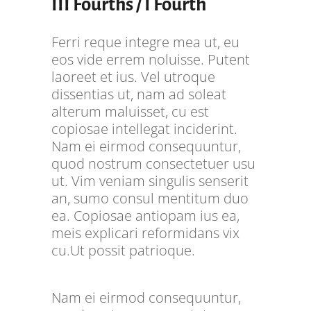
III Fourths / I Fourth
Ferri reque integre mea ut, eu
eos vide errem noluisse. Putent
laoreet et ius. Vel utroque
dissentias ut, nam ad soleat
alterum maluisset, cu est
copiosae intellegat inciderint.
Nam ei eirmod consequuntur,
quod nostrum consectetuer usu
ut. Vim veniam singulis senserit
an, sumo consul mentitum duo
ea. Copiosae antiopam ius ea,
meis explicari reformidans vix
cu.Ut possit patrioque.
Nam ei eirmod consequuntur,