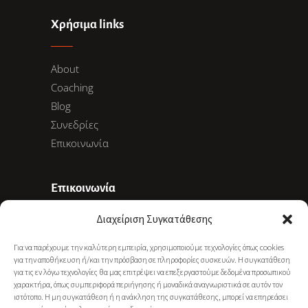
Χρήσιμα links
About
Coaching
Blog
Συνεδρίες
Επικοινωνία
Επικοινωνία
Διαχείριση Συγκατάθεσης
Ακαδημίας 78, 10678 Αθήνα
Για να παρέχουμε την καλύτερη εμπειρία, χρησιμοποιούμε τεχνολογίες όπως cookies
+30 6977 281 886
για την αποθήκευση ή/και την πρόσβαση σε πληροφορίες συσκευών. Η συγκατάθεση
info@gkarapati.gr
για τις εν λόγω τεχνολογίες θα μας επιτρέψει να επεξεργαστούμε δεδομένα προσωπικού
χαρακτήρα, όπως συμπεριφορά περιήγησης ή μοναδικά αναγνωριστικά σε αυτόν τον
ιστότοπο. Η μη συγκατάθεση ή η ανάκληση της συγκατάθεσης, μπορεί να επηρεάσει