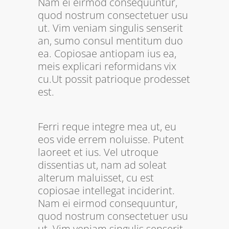
Nam ei eirmod consequuntur,
quod nostrum consectetuer usu
ut. Vim veniam singulis senserit
an, sumo consul mentitum duo
ea. Copiosae antiopam ius ea,
meis explicari reformidans vix
cu.Ut possit patrioque prodesset
est.
Ferri reque integre mea ut, eu
eos vide errem noluisse. Putent
laoreet et ius. Vel utroque
dissentias ut, nam ad soleat
alterum maluisset, cu est
copiosae intellegat inciderint.
Nam ei eirmod consequuntur,
quod nostrum consectetuer usu
ut. Vim veniam singulis senserit