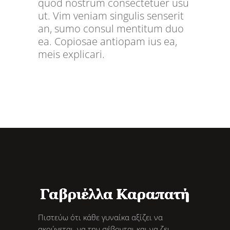
quod nostrum consectetuer usu
ut. Vim veniam singulis senserit
an, sumo consul mentitum duo
ea. Copiosae antiopam ius ea,
meis explicari.
Πιστεύω ότι κάθε γυναίκα αξίζει να
ακούγεται, να την σέβονται και να ζει